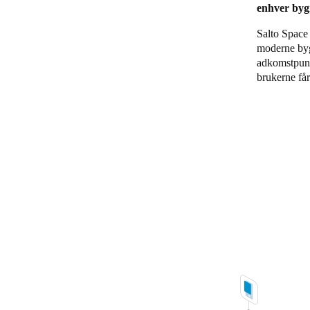
enhver byg
Belgium
Salto Space 
Français
Nederlands
English
moderne bygg
adkomstpunkt
brukerne får
Italy
Italiano
Czech Republic
Čeština
Norway
Norsk
English
Lagre nytt valg som standard