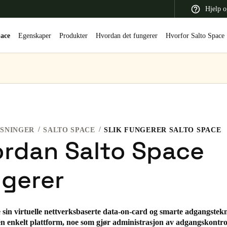
Hjelp o
pace
Egenskaper
Produkter
Hvordan det fungerer
Hvorfor Salto Space
 Latin America
Africa, Middle East, and India
Asia Pacific
 SNINGER
SALTO SPACE
SLIK FUNGERER SALTO SPACE
rdan Salto Space
gerer
Switzerland
Deutsch
Français
Italiano
France
 sin virtuelle nettverksbaserte data-on-card og smarte adgangstekn
 én enkelt plattform, noe som gjør administrasjon av adgangskontrol
Français