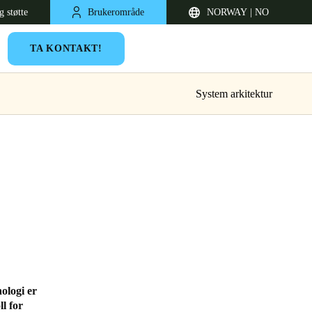
g støtte
Brukerområde
NORWAY | NO
TA KONTAKT!
System arkitektur
United Kingdom
English
Netherlands
ologi er
l for
Nederlands
English