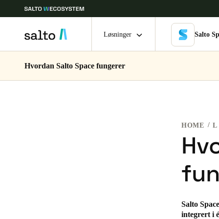
Løsninger
Salto S
Hvordan Salto Space fungerer
Velg sted og språkinnstillinger
Europe
North America
Caribbean -
Global
HOME
L
Norway
|
Norsk
Hvo
fun
Germany
Deutsch
Ireland
Salto Space
integrert i
English