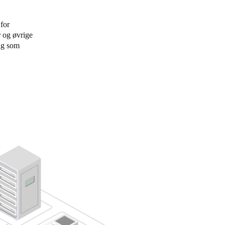
Portugal
 for
Português
r og øvrige
dig som
Poland
Polski
Sweden
Svenska
English