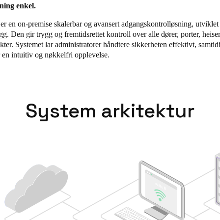
ning enkel.
Spain
er en on-premise skalerbar og avansert adgangskontrolløsning, utviklet
Español
. Den gir trygg og fremtidsrettet kontroll over alle dører, porter, heise
er. Systemet lar administratorer håndtere sikkerheten effektivt, samti
 en intuitiv og nøkkelfri opplevelse.
Russia
Russian
Denmark
System arkitektur
Danskere
English
Finland
Finnish
English