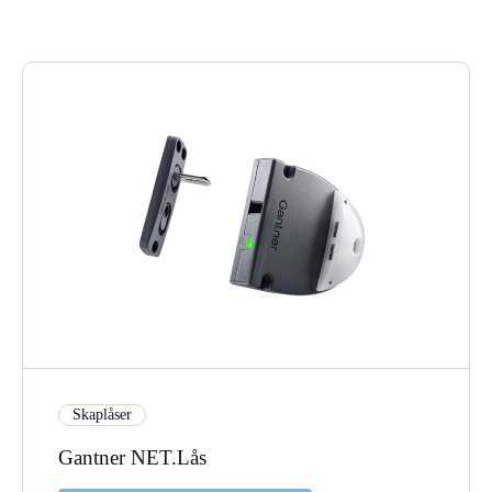
United Kingdom
English
Ireland
English
France
Français
Netherlands
Nederlands
English
Belgium
Français
Nederlands
English
Skaplåser
Spain
Gantner NET.Lås
Español