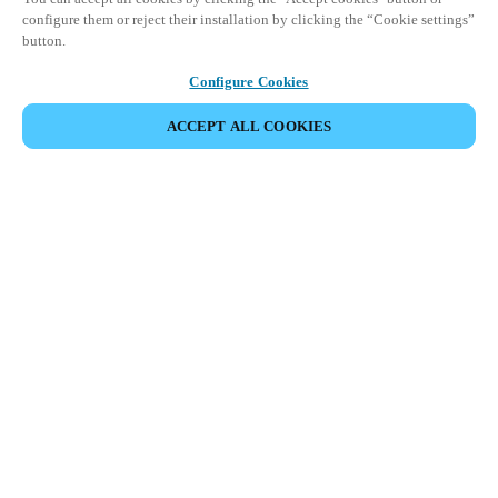
configure them or reject their installation by clicking the “Cookie settings”
button.
Configure Cookies
ACCEPT ALL COOKIES
Partner Area
Juridiske data
Sikkerhet
Karrierer
Etiske kanaler
Endre region:
NORWAY
|
NO
EN