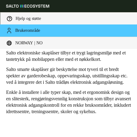
Hjelp og støtte
Brukerområde
HOME
PRODUKTER
SMARTE SKAPLÅSER
Skaplåser
Velg sted og språkinnstillinger
NORWAY | NO
Salto elektroniske skaplåser tilbyr et trygt lagringsmiljø med et
Europe
North America
Caribbean - Lati
Global
tastetrykk på mobilappen eller med et nøkkelkort.
Salto smarte skaplåser gir beskyttelse mot tyveri til et bredt
spekter av garderobeskap, oppevaringsskap, utstillingsskap etc.
Norway
|
Norsk
ved å integrere det i Salto trådløs elektronisk adgangsløsning.
Enkle å installere i alle typer skap, med et ergonomisk design og
Germany
en slitesterk, rengjøringsvennlig konstruksjon som tilbyr avansert
elektronisk adgangskontroll for en rekke bruksområder, inkludert
Deutsch
idrettssentre, treningssentre, skoler og sykehus.
Switzerland
Deutsch
Français
Italiano