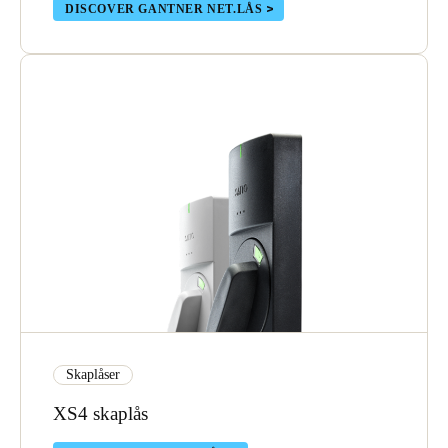
DISCOVER GANTNER NET.LÅS
Portugal
Português
Italy
Italiano
Russia
Russian
Poland
Polski
Czech Republic
Čeština
Skaplåser
Denmark
XS4 skaplås
Danskere
English