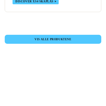
DISCOVER XS4 SKAPLÅS
Sweden
Svenska
English
Norway
Norsk
English
VIS ALLE PRODUKTENE
Finland
Finnish
English
Lagre nytt valg som standard