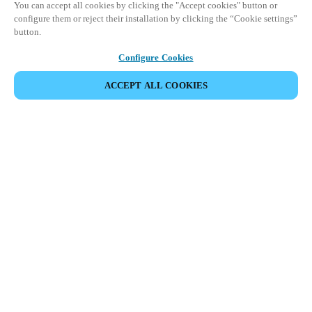
You can accept all cookies by clicking the "Accept cookies" button or
configure them or reject their installation by clicking the “Cookie settings”
button.
Configure Cookies
ACCEPT ALL COOKIES
Partner Area
Juridiske data
Sikkerhet
Karrierer
Etiske kanaler
Endre region:
NORWAY
|
NO
EN