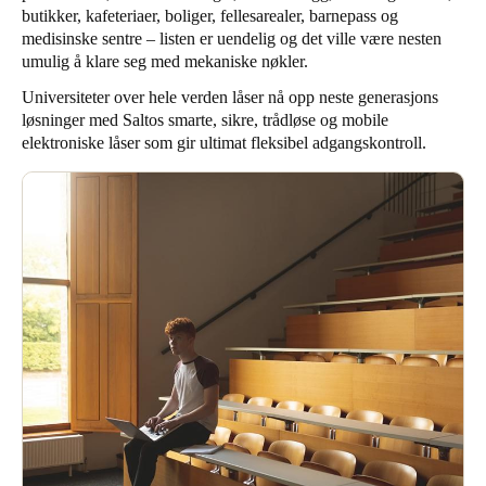
butikker, kafeteriaer, boliger, fellesarealer, barnepass og
United Kingdom
medisinske sentre – listen er uendelig og det ville være nesten
English
umulig å klare seg med mekaniske nøkler.
Universiteter over hele verden låser nå opp neste generasjons
Ireland
løsninger med Saltos smarte, sikre, trådløse og mobile
English
elektroniske låser som gir ultimat fleksibel adgangskontroll.
France
Français
Netherlands
Nederlands
English
Belgium
Français
Nederlands
English
Spain
Español