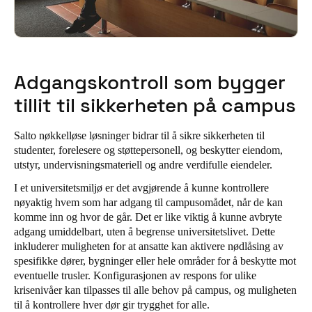
Portugal
Português
Italy
Adgangskontroll som bygger
Italiano
tillit til sikkerheten på campus
Russia
Salto nøkkelløse løsninger bidrar til å sikre sikkerheten til
Russian
studenter, forelesere og støttepersonell, og beskytter eiendom,
utstyr, undervisningsmateriell og andre verdifulle eiendeler.
Poland
I et universitetsmiljø er det avgjørende å kunne kontrollere
Polski
nøyaktig hvem som har adgang til campusomådet, når de kan
komme inn og hvor de går. Det er like viktig å kunne avbryte
Czech Republic
adgang umiddelbart, uten å begrense universitetslivet. Dette
Čeština
inkluderer muligheten for at ansatte kan aktivere nødlåsing av
spesifikke dører, bygninger eller hele områder for å beskytte mot
eventuelle trusler. Konfigurasjonen av respons for ulike
Denmark
krisenivåer kan tilpasses til alle behov på campus, og muligheten
Danskere
English
til å kontrollere hver dør gir trygghet for alle.