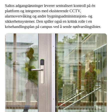
Saltos adgangsløsninger leverer sentralisert kontroll på én
Sweden
plattform og integreres med eksisterende CCTV,
Svenska
English
alarmovervåking og andre bygningsadministrasjons- og
sikkerhetssystemer. Den spiller også en kritisk rolle i en
Norway
krisehandlingsplan på campus ved å sende nødvarslingslister.
Norsk
English
Finland
Finnish
English
Lagre nytt valg som standard