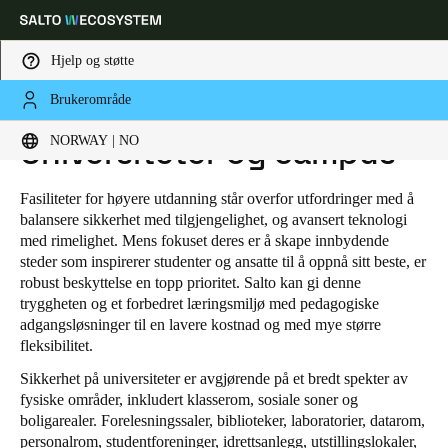
Hjelp og støtte
Brukerområde
HOME
BRANSJER
EDUCATION
UNIVERSITETER OG CAMPUS
Velg sted og språkinnstillinger
NORWAY | NO
Universiteter og campus
Europe
North America
Caribbean - Lati
Global
Fasiliteter for høyere utdanning står overfor utfordringer med å
balansere sikkerhet med tilgjengelighet, og avansert teknologi
med rimelighet. Mens fokuset deres er å skape innbydende
Norway
|
Norsk
steder som inspirerer studenter og ansatte til å oppnå sitt beste, er
robust beskyttelse en topp prioritet. Salto kan gi denne
tryggheten og et forbedret læringsmiljø med pedagogiske
Germany
adgangsløsninger til en lavere kostnad og med mye større
fleksibilitet.
Deutsch
Sikkerhet på universiteter er avgjørende på et bredt spekter av
Switzerland
fysiske områder, inkludert klasserom, sosiale soner og
boligarealer. Forelesningssaler, biblioteker, laboratorier, datarom,
Deutsch
Français
Italiano
personalrom, studentforeninger, idrettsanlegg, utstillingslokaler,