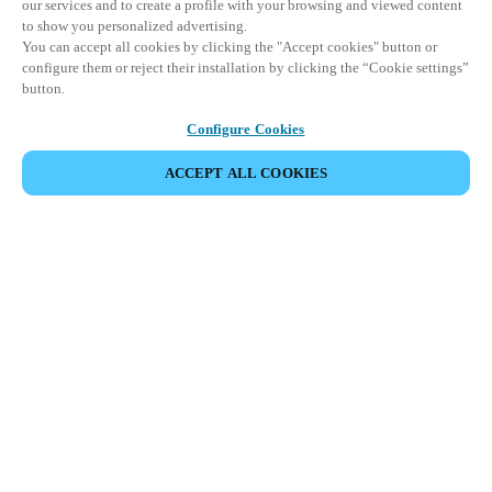
our services and to create a profile with your browsing and viewed content
to show you personalized advertising.
You can accept all cookies by clicking the "Accept cookies" button or
configure them or reject their installation by clicking the “Cookie settings”
button.
Configure Cookies
ACCEPT ALL COOKIES
Partner Area
Juridiske data
Sikkerhet
Karrierer
Etiske kanaler