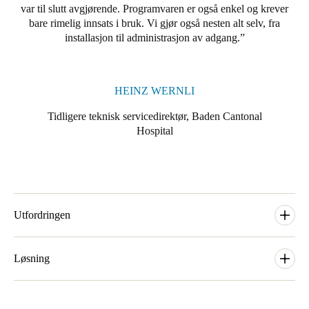
var til slutt avgjørende. Programvaren er også enkel og krever
Portugal
bare rimelig innsats i bruk. Vi gjør også nesten alt selv, fra
Português
installasjon til administrasjon av adgang.
Italy
Italiano
HEINZ WERNLI
Tidligere teknisk servicedirektør, Baden Cantonal
Russia
Hospital
Russian
Poland
Polski
Utfordringen
Czech Republic
Čeština
Da hovednøkkelen til det mekaniske anlegget gikk tapt,
bestemte sykehuset seg for å investere i et nytt anlegg. Årsaken
Løsning
var at ansatte mistet nøkler hele tiden, og det medførte høye
Denmark
utgifter. Nye bestillinger av sylindre og nøkler resulterte i
Totalt har sykehuset omtrent 2 000 dører. Da SALTOs løsning
Danskere
English
kompliserte ordninger for å låse bygningen. Fordi disse
skulle rulles ut, tok de det i etapper etter sektorer og avdelinger.