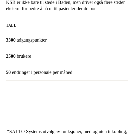
KSB er ikke bare til stede i Baden, men driver også flere steder
United Kingdom
eksternt for bedre å nå ut til pasienter der de bor.
English
TALL
Ireland
English
3300
adgangspunkter
France
2500
brukere
Français
50
endringer i personale per måned
Netherlands
Nederlands
English
Belgium
Français
Nederlands
English
Spain
Español
SALTO Systems utvalg av funksjoner, med og uten tilkobling,