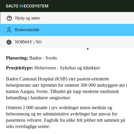
Hjelp og støtte
Brukerområde
HOME
BRANSJER
FORRETNINGSTILFELLER
BADEN CANTONAL HOSPITAL
Velg sted og språkinnstillinger
Baden Cantonal Hospital
NORWAY | NO
Europe
North America
Caribbean - Lati
Global
Plassering:
Baden - Sveits
Prosjekttype:
Helsevesen - Sykehus og klinikker
Norway
|
Norsk
Baden Cantonal Hospital (KSB) yter pasient-orienterte
helsetjenester nær hjemmet for omtrent 300 000 innbyggere øst i
kanton Aargau, Sveits. Tilbudet gir topp moderne medisinsk
Germany
behandling i familiære omgivelser.
Deutsch
Omtrent 2 000 ansatte i syv avdelinger innen medisin og
helseomsorg og tre administrative avdelinger har ansvar for
Switzerland
pasientens velvære. Fagfolk fra ulike felt jobber tett sammen på
Deutsch
Français
Italiano
seks tverrfaglige sentre.