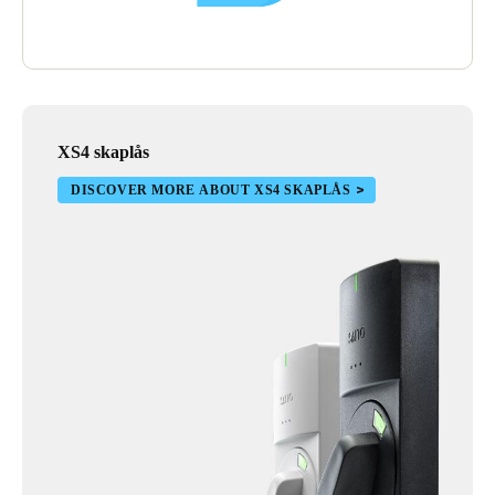
XS4 skaplås
DISCOVER MORE ABOUT XS4 SKAPLÅS