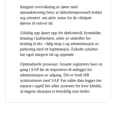
(dvs. operasjonssaler og barselavdeling), apotek, IT-rom,
Integrert overvåkning av dører med
tekniske rom, medisinskap, kontorer, lagerbygninger, innganger
alarmaktivering betyr at sikkerhetspersonell holder
til parkeringsplass og medisinske praksiser til utleie av tilknyttet
seg orientert om aktiv status for de viktigste
leger. Utover disse skulle de ansattes garderober og visse
dørene til enhver tid
oppbevaringsrom inkluderes.
Allsidig app åpner opp for dørkontroll, kontaktløs
betaling i kafeteriaen, ordre av utskrifter for
henting (f.eks. «følg meg») og administrasjon av
parkering med ett legitimasjon. Enkelte sykehus
har også integrert tid og oppmøte
Optimaliserte prosesser. Ansatte registreres bare en
gang i SAP før de importeres til anlegget for
administrasjon av adgang. Det er fordi HR
synkroniseres med SAP. Før måtte data legges inn
separat i opptil fire ulike systemer for hver klinikk,
så dagens situasjon er betydelig mye bedre.