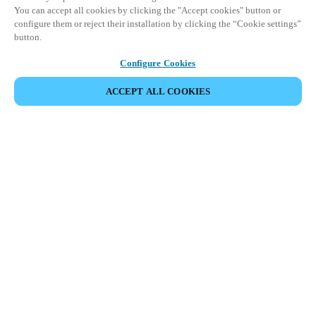
You can accept all cookies by clicking the "Accept cookies" button or
configure them or reject their installation by clicking the “Cookie settings”
button.
Configure Cookies
ACCEPT ALL COOKIES
Partner Area
Juridiske data
Sikkerhet
Karrierer
Etiske kanaler
Endre region:
NORWAY
|
NO
EN