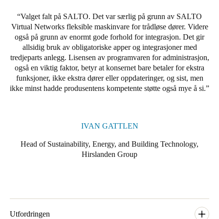
Portugal
Valget falt på SALTO. Det var særlig på grunn av SALTO
Português
Virtual Networks fleksible maskinvare for trådløse dører. Videre
også på grunn av enormt gode forhold for integrasjon. Det gir
allsidig bruk av obligatoriske apper og integrasjoner med
Italy
tredjeparts anlegg. Lisensen av programvaren for administrasjon,
Italiano
også en viktig faktor, betyr at konsernet bare betaler for ekstra
funksjoner, ikke ekstra dører eller oppdateringer, og sist, men
Russia
ikke minst hadde produsentens kompetente støtte også mye å si.
Russian
Poland
IVAN GATTLEN
Polski
Head of Sustainability, Energy, and Building Technology,
Hirslanden Group
Czech Republic
Čeština
Denmark
Danskere
English
Utfordringen