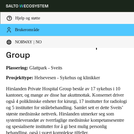
Hjelp og støtte
Brukerområde
HOME
BRANSJER
FORRETNINGSTILFELLER
HIRSLANDEN PRIVATE HOSPITAL GROUP
Velg sted og språkinnstillinger
Hirslanden Private Hospital
NORWAY | NO
Group
Europe
North America
Caribbean - Lati
Global
Plassering:
Glattpark - Sveits
Norway
|
Norsk
Prosjekttype:
Helsevesen - Sykehus og klinikker
Hirslanden Private Hospital Group består av 17 sykehus i 10
kantoner, og mange av disse har akuttmottak. Konsernet driver
Germany
også 4 polikliniske enheter for kirurgi, 17 institutter for radiologi
Deutsch
og 5 institutter for strålebehandling. Samlet sett er dette Sveits’
største medisinske nettverk.
Hirslanden utmerker seg som
Switzerland
systemleverandør av tverrfaglige medisinske kompetansesentre
Deutsch
Français
Italiano
og spesialiserte institutter for å gi best mulig personlig
behandling, også i svært komplekse tilfeller.