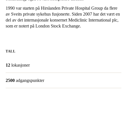
United Kingdom
1990 var starten på Hirslanden Private Hospital Group da flere
English
av Sveits private sykehus fusjonerte. Siden 2007 har det vært en
del av det internasjonale konsernet Mediclinic International plc,
som er notert på London Stock Exchange.
Ireland
English
France
TALL
Français
12
lokasjoner
Netherlands
Nederlands
English
2500
adgangspunkter
Belgium
Français
Nederlands
English
Spain
Español