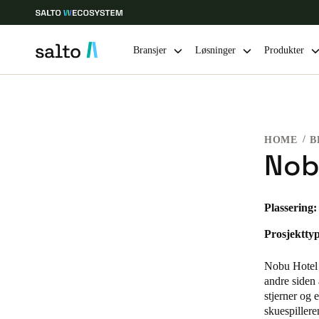
Bransjer
Løsninger
Produkter
Velg sted og språkinnstillinger
HOME
B
Europe
North America
Caribbean -
Global
Nob
Norway
|
Norsk
Plassering:
Prosjekttyp
Germany
Deutsch
Nobu Hotel e
andre siden 
Ireland
stjerner og
skuespiller
English