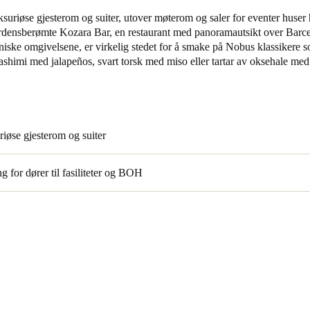
suriøse gjesterom og suiter, utover møterom og saler for eventer huser h
Spain
verdensberømte Kozara Bar, en restaurant med panoramautsikt over Barce
niske omgivelsene, er virkelig stedet for å smake på Nobus klassikere 
Español
ashimi med jalapeños, svart torsk med miso eller tartar av oksehale med
Russia
Russian
Denmark
iøse gjesterom og suiter
Danskere
English
 for dører til fasiliteter og BOH
Finland
Finnish
English