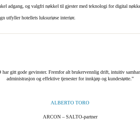
el adgang, og valgfri nøkkel til gjester med teknologi for digital nøkke
 utfyller hotellets luksuriøse interiør.
r gitt gode gevinster. Fremfor alt brukervennlig drift, intuitiv samh
administrasjon og effektive tjenester for innkjøp og kundestøtte.
ALBERTO TORO
ARCON – SALTO-partner