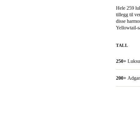
Hele 259 luk
Belgium
tillegg til 
disse harmo
Français
Nederlands
English
Yellowtail-s
Italy
Italiano
TALL
Czech Republic
250+
Luksur
Čeština
200+
Adgang
Norway
Norsk
English
Lagre nytt valg som standard