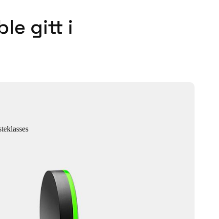
e gitt i
steklasses