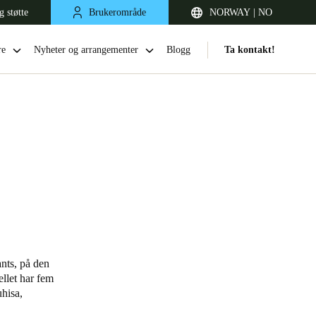
g støtte
Brukerområde
NORWAY | NO
re
Nyheter og arrangementer
Blogg
Ta kontakt!
United Kingdom
English
ants, på den
ellet har fem
Netherlands
hisa,
Nederlands
English