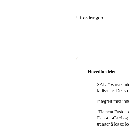
Utfordringen
I 2019 ble Nobu Hotel totalr
Group, et arkitektfirma som 
Prosjektbeskrivelsen var at Ro
livlige karakter, mens også n
japanske røtter.
Effektivitet og sikkerhet var 
Hovedfordeler
hotellets minimalistiske innre
SALTOs nye anlegg
kulissene. Det sp
Integrert med inn
Ælement Fusion gj
Data-on-Card og a
trenger å legge le