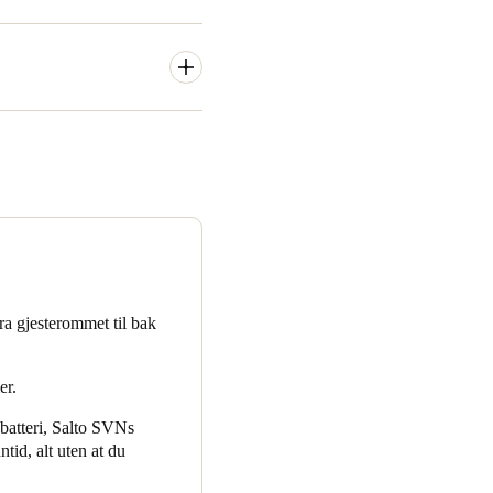
prestisjetunge Rockwell
es og Madrid.
te Barcelonas fargerike og
rmonere med hotellets
åser som passet til
ra gjesterommet til bak
er.
batteri, Salto SVNs
id, alt uten at du