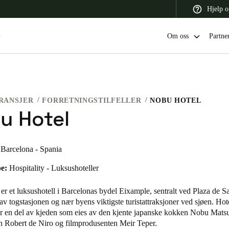
Hjelp o
Om oss
Partne
RANSJER
FORRETNINGSTILFELLER
NOBU HOTEL
 Latin America
Africa, Middle East, and India
Asia Pacific
u Hotel
Barcelona - Spania
e:
Hospitality - Luksushoteller
Switzerland
Deutsch
Français
Italiano
r et luksushotell i Barcelonas bydel Eixample, sentralt ved Plaza de S
av togstasjonen og nær byens viktigste turistattraksjoner ved sjøen. Hot
France
 er en del av kjeden som eies av den kjente japanske kokken Nobu Matsu
en Robert de Niro og filmprodusenten Meir Teper.
Français