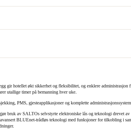
enovert. Oppgaven med å lage en helt ny modell av bygningen gikk til 
også driver med interiørdesign og har kontorer i New York, Los Angel
ckwell skulle skape et urbant tilfluktssted i uformell stil som gjenspeil
aturlige materialer som tre, bambus og stein også skulle brukes for å ha
viktigst for hotellets smartlåser. Nobus 259 rom skulle utstyres av smartl
dning, og det ble valgt unike håndtak for hotellets stilrene interiør.
 gir hotellet økt sikkerhet og fleksibilitet, og enklere administrasjon f
arer utallige timer på bemanning hver uke.
sjekking, PMS, gjesteapplikasjoner og komplette administrasjonssystem
ør bruk av SALTOs selvstyrte elektroniske lås og teknologi drevet av 
vansert BLUEnet-trådløs teknologi med funksjoner for tilkobling i sannt
dninger.