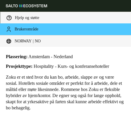
Hjelp og støtte
Brukerområde
HOME
BRANSJER
FORRETNINGSTILFELLER
ZOKU HOTEL
Velg sted og språkinnstillinger
Zoku Hotel
NORWAY | NO
Europe
North America
Caribbean - Lati
Global
Plassering:
Amsterdam - Nederland
Prosjekttype:
Hospitality - Kurs- og konferansehoteller
Norway
|
Norsk
Zoku er et sted hvor du kan bo, arbeide, slappe av og være
sosial. Hotellets sosiale områder er perfekt for å arbeide, dele et
måltid eller møte likesinnede. Rommene hos Zoku er fleksible
Germany
hybrider av hjem/kontor. De egner seg også for lange opphold,
Deutsch
skapt for at yrkesaktive på farten skal kunne arbeide effektivt og
bo behagelig.
Switzerland
Deutsch
Français
Italiano