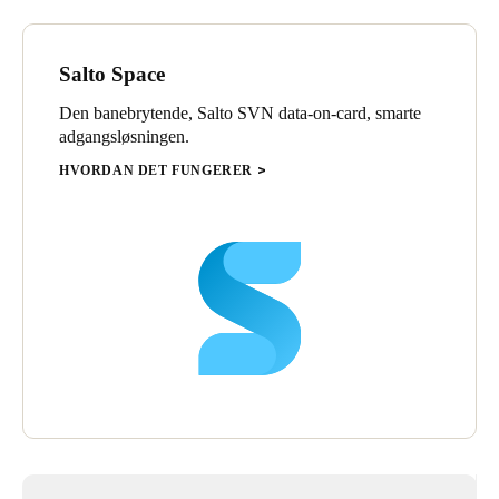
Sweden
Svenska
English
Salto Space
Norway
Den banebrytende, Salto SVN data-on-card, smarte
adgangsløsningen.
Norsk
English
HVORDAN DET FUNGERER
Finland
Finnish
English
Lagre nytt valg som standard