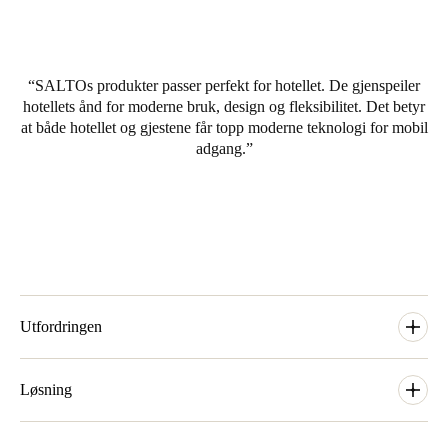
United Kingdom
English
SALTOs produkter passer perfekt for hotellet. De gjenspeiler
Ireland
hotellets ånd for moderne bruk, design og fleksibilitet. Det betyr
English
at både hotellet og gjestene får topp moderne teknologi for mobil
adgang.
France
Français
Netherlands
Nederlands
English
Belgium
Utfordringen
Français
Nederlands
English
Da ZOKU ville åpne sitt første hotell i Amsterdam, var de på
utkikk etter en god låseløsning for dører, som kunne tilfredstille
Løsning
Spain
gjestene og som ville dekke alle behovene de har som
Español
forretningsreisende. ZOKU hadde behov å kontrollere flere
ProAccess SPACE har funksjoner som mobilnøkkel (BLE),