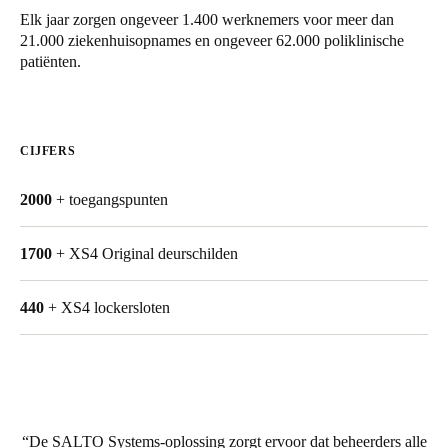
Elk jaar zorgen ongeveer 1.400 werknemers voor meer dan
United Kingdom
21.000 ziekenhuisopnames en ongeveer 62.000 poliklinische
English
patiënten.
Ireland
English
CIJFERS
France
Français
2000
+ toegangspunten
Netherlands
1700
+ XS4 Original deurschilden
Nederlands
English
440
+ XS4 lockersloten
Belgium
Français
Nederlands
English
Spain
Español
De SALTO Systems-oplossing zorgt ervoor dat beheerders alle