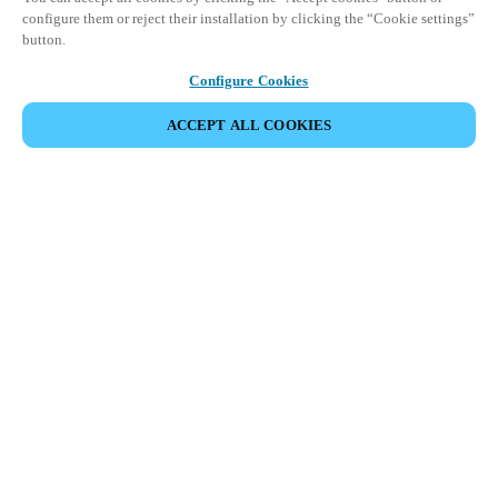
configure them or reject their installation by clicking the “Cookie settings”
button.
Configure Cookies
ACCEPT ALL COOKIES
Partner Area
Juridische informatie
Beveiliging
Werken bij Salto
Ethische kanalen
Veranderen van regio:
BELGIUM
|
NL
EN
FR