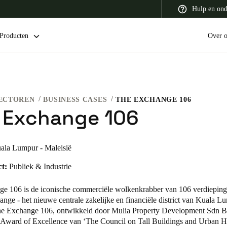
Hulp en ond
Producten
Over 
ECTOREN
BUSINESS CASES
THE EXCHANGE 106
 Latin America
Africa, Middle East, and India
Asia Pacific
 Exchange 106
ala Lumpur - Maleisië
t:
Publiek & Industrie
Switzerland
Deutsch
Français
Italiano
e 106 is de iconische commerciële wolkenkrabber van 106 verdieping
nge - het nieuwe centrale zakelijke en financiële district van Kuala L
France
he Exchange 106, ontwikkeld door Mulia Property Development Sdn B
 Award of Excellence van ‘The Council on Tall Buildings and Urban Ha
Français