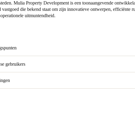
eden. Mulia Property Development is een toonaangevende ontwikkela
vastgoed die bekend staat om zijn innovatieve ontwerpen, efficiënte ru
Spain
 operationele uitmuntendheid.
Español
Russia
Russian
gspunten
Denmark
kse gebruikers
Danskere
English
ingen
Finland
Finnish
English