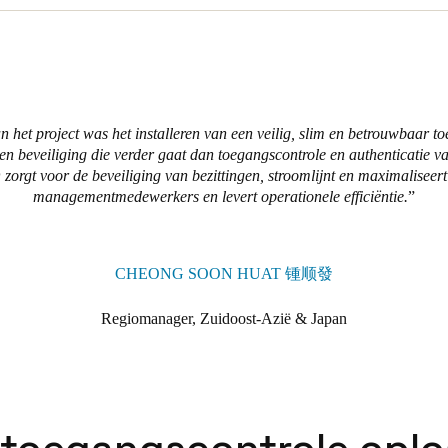
akkelijk beheert via SALTO SPACE omdat het gebruiksvriendelijk is e
n evenementen, alarmingangen waarmee het management tijdens een nood
endelen. En, met SALTO SVN Flex, kunnen ze hun toegangsrechten voo
aardoor SALTO data-on-card nog verder komt en ze kunnen profiteren v
an het project was het installeren van een veilig, slim en betrouwbaar 
 beveiliging die verder gaat dan toegangscontrole en authenticatie v
t het vermogen van SALTO om naadloos te integreren met hun CCTV- e
zorgt voor de beveiliging van bezittingen, stroomlijnt en maximaliseert 
 maakt die de algehele beveiliging en activiteiten verhoogt. De integrat
managementmedewerkers en levert operationele efficiëntie.
nbrekers via het CCTV-systeem nauwlettend kunnen worden bewaakt. Met
het medewerkersbestand van gebouwen uitvoeren via SALTO-evenemen
 en liften.
CHEONG SOON HUAT 锺顺發
ALTO een uitstekend toegangscontrolesysteem heeft geleverd dat betro
Regiomanager, Zuidoost-Azië & Japan
ant ontwerp heeft.
 doen, is Resilient Marketing blij om weer samen te werken met SALT
betrouwbare service te bieden,” aldus Lester.