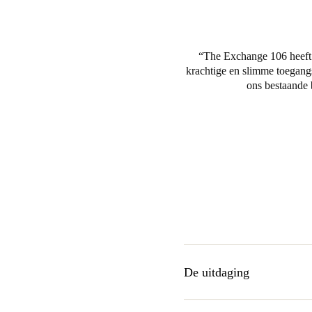
The Exchange 106 heeft
krachtige en slimme toegang
ons bestaande 
De uitdaging
Bij het ontwerpen van Excha