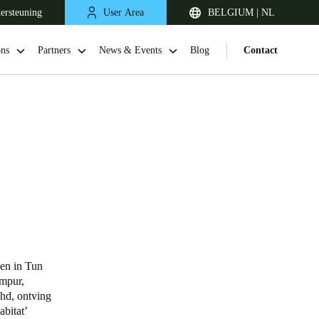
ersteuning
User Area
BELGIUM | NL
ons
Partners
News & Events
Blog
Contact
United Kingdom
English
en in Tun
umpur,
Netherlands
hd, ontving
bitat’
Nederlands
English