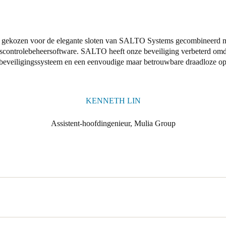
 gekozen voor de elegante sloten van SALTO Systems gecombineerd
scontrolebeheersoftware. SALTO heeft onze beveiliging verbeterd omdat
beveiligingssysteem en een eenvoudige maar betrouwbare draadloze opl
KENNETH LIN
Assistent-hoofdingenieur, Mulia Group
nge 106 heeft Mulia Property Development, bekend om hun uitmuntendh