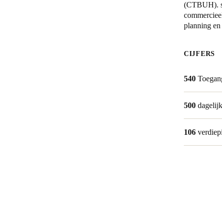
(CTBUH). st
commercieel 
Belgium
planning en
Français
Nederlands
English
CIJFERS
Italy
Italiano
540
Toegan
Czech Republic
500
dagelij
Čeština
Norway
106
verdiep
Norsk
English
Sla nieuwe selectie op als standaard