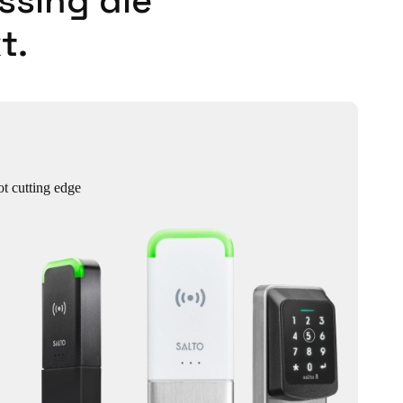
ssing die
t.
ot cutting edge