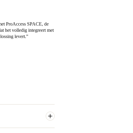
 met ProAccess SPACE, de
 het volledig integreert met
ossing levert.
eid in architectonische en