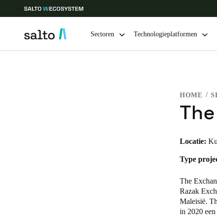
Sectoren
Technologieplatformen
Kies uw locatie- en taalinstellingen
HOME
S
Europe
North America
Caribbean -
Global
The
Belgium
|
Nederlands
Locatie:
Ku
Type projec
Germany
Deutsch
The Exchang
Razak Excha
Ireland
Maleisië. T
in 2020 een
English