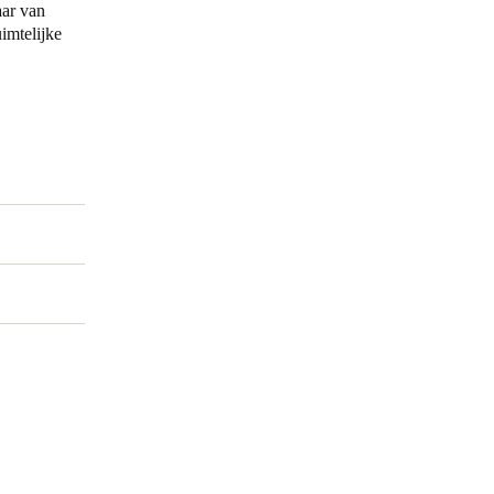
ar van
imtelijke
Portugal
Português
Poland
Polski
Sweden
Svenska
English