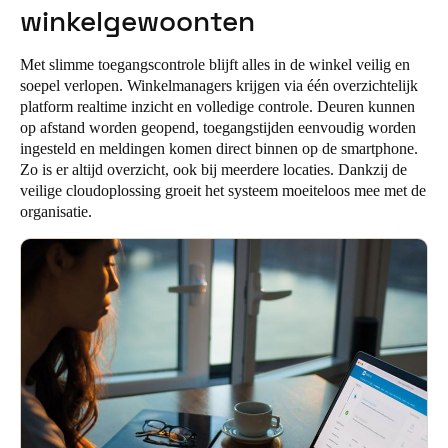
winkelgewoonten
Portugal
Português
Met slimme toegangscontrole blijft alles in de winkel veilig en
soepel verlopen. Winkelmanagers krijgen via één overzichtelijk
Italy
platform realtime inzicht en volledige controle. Deuren kunnen
Italiano
op afstand worden geopend, toegangstijden eenvoudig worden
ingesteld en meldingen komen direct binnen op de smartphone.
Zo is er altijd overzicht, ook bij meerdere locaties. Dankzij de
Russia
veilige cloudoplossing groeit het systeem moeiteloos mee met de
Russian
organisatie.
Poland
Polski
Czech Republic
Čeština
Denmark
Danskere
English