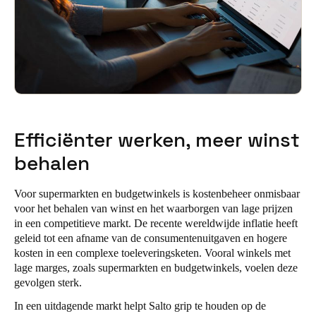
Sweden
Svenska
English
Norway
Norsk
English
Finland
Efficiënter werken, meer winst
Finnish
English
behalen
Sla nieuwe selectie op als standaard
Voor supermarkten en budgetwinkels is kostenbeheer onmisbaar
voor het behalen van winst en het waarborgen van lage prijzen
in een competitieve markt. De recente wereldwijde inflatie heeft
geleid tot een afname van de consumentenuitgaven en hogere
kosten in een complexe toeleveringsketen. Vooral winkels met
lage marges, zoals supermarkten en budgetwinkels, voelen deze
gevolgen sterk.
In een uitdagende markt helpt Salto grip te houden op de