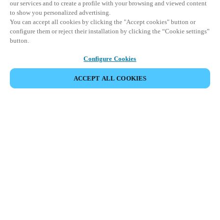
our services and to create a profile with your browsing and viewed content
to show you personalized advertising.
You can accept all cookies by clicking the "Accept cookies" button or
configure them or reject their installation by clicking the “Cookie settings”
button.
Configure Cookies
ACCEPT ALL COOKIES
Partner Area
Juridische informatie
Beveiliging
Werken bij Salto
Ethische kanalen
Veranderen van regio:
BELGIUM
|
NL
EN
FR