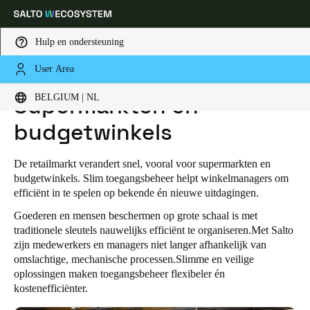
Hulp en ondersteuning
User Area
HOME
SECTOREN
RETAIL
SUPERMARKTEN EN BUDGETWINKELS
Kies uw locatie- en taalinstellingen
BELGIUM | NL
Supermarkten en
budgetwinkels
Europe
North America
Caribbean - Lati
Global
De retailmarkt verandert snel, vooral voor supermarkten en
Belgium
|
Nederlands
budgetwinkels. Slim toegangsbeheer helpt winkelmanagers om
efficiënt in te spelen op bekende én nieuwe uitdagingen.
Goederen en mensen beschermen op grote schaal is met
Germany
traditionele sleutels nauwelijks efficiënt te organiseren.Met Salto
Deutsch
zijn medewerkers en managers niet langer afhankelijk van
omslachtige, mechanische processen.Slimme en veilige
Switzerland
oplossingen maken toegangsbeheer flexibeler én
kostenefficiënter.
Deutsch
Français
Italiano