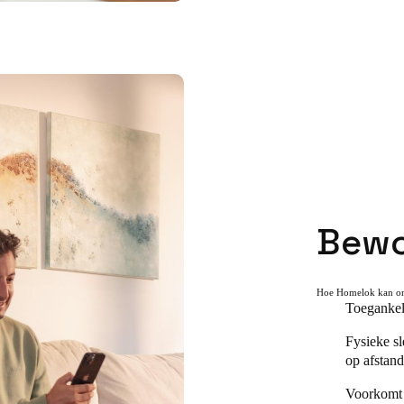
Bewo
Hoe Homelok kan on
Toegankeli
Fysieke s
op afstand
Voorkomt 