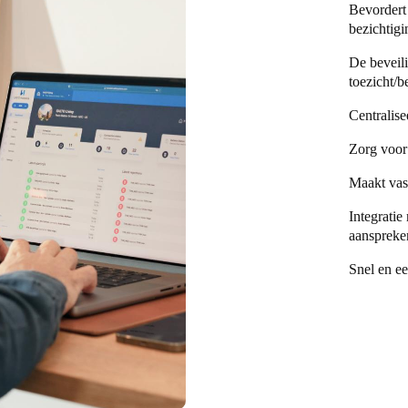
Bevordert 
bezichtigi
De beveil
toezicht/
Centralise
Zorg voor
Maakt vast
Integrati
aanspreke
Snel en ee