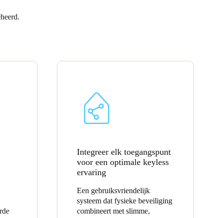
eheerd.
Portugal
Português
Poland
Polski
Sweden
Svenska
English
Integreer elk toegangspunt
voor een optimale keyless
ervaring
Een gebruiksvriendelijk
systeem dat fysieke beveiliging
rde
combineert met slimme,