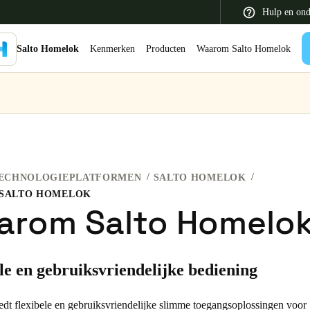
Hulp en ond
Salto Homelok
Kenmerken
Producten
Waarom Salto Homelok
 Latin America
Africa, Middle East, and India
Asia Pacific
ECHNOLOGIEPLATFORMEN
SALTO HOMELOK
SALTO HOMELOK
arom Salto Homelo
Switzerland
Deutsch
Français
Italiano
le en gebruiksvriendelijke bediening
France
dt flexibele en gebruiksvriendelijke slimme toegangsoplossingen voor
Français