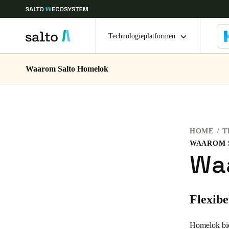
Technologieplatformen
Waarom Salto Homelok
Kies uw locatie- en taalinstellingen
Europe
North America
Caribbean -
Global
HOME
T
Belgium
|
Nederlands
WAAROM 
Wa
Germany
Deutsch
Flexibe
Ireland
Homelok bie
English