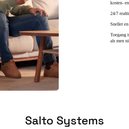
kosten- e
24/7 realt
Sneller en
Toegang is
als men nie
Salto Systems