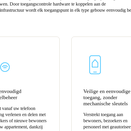
n. Door toegangscontrole hardware te koppelen aan de
sinfrastructuur wordt elk toegangspunt in elk type gebouw eenvoudig b
Spain
Español
Russia
Russian
Denmark
Danskere
English
Finland
Finnish
English
envoudigd
Veilige en eenvoudige
telbeheer
toegang, zonder
mechanische sleutels
t vanaf uw telefoon
ng verlenen en delen met
Verstrekt toegang aan
kers of nieuwe bewoners
bewoners, bezoekers en
w appartement, dankzij
personeel met geautorisee