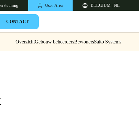
ersteuning
User Area
BELGIUM | NL
CONTACT
Overzicht
Gebouw beheerders
Bewoners
Salto Systems
k
United Kingdom
English
Netherlands
Nederlands
English