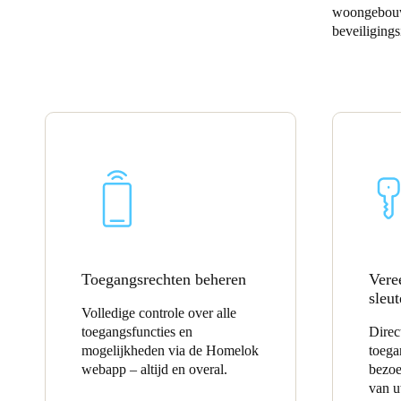
woongebouwe
beveiliging
Belgium
Français
Nederlands
English
Italy
Italiano
Czech Republic
Čeština
Norway
Norsk
English
Toegangsrechten beheren
Vere
sleu
Volledige controle over alle
Sla nieuwe selectie op als standaard
toegangsfuncties en
Direc
mogelijkheden via de Homelok
toega
webapp – altijd en overal.
bezoe
van u