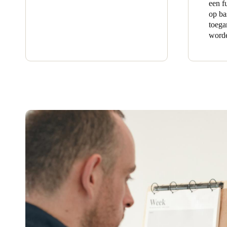
een f
op ba
toega
worde