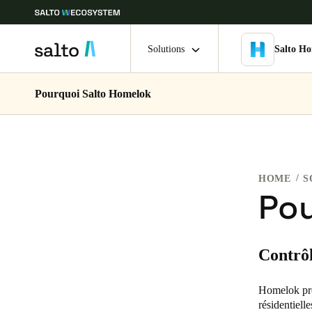
Solutions
Salto H
Pourquoi Salto Homelok
Sélectionnez vos paramètres de localisation et de langue
Europe
North America
Caribbean -
Global
HOME
S
Belgium
|
Français
Pou
Germany
Contrôl
Deutsch
Ireland
Homelok prop
résidentiell
English