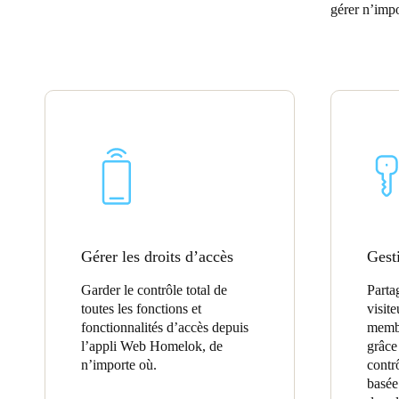
gérer n’impo
Belgium
Français
Nederlands
English
Italy
Italiano
Czech Republic
Čeština
Norway
Gérer les droits d’accès
Gest
Norsk
English
Garder le contrôle total de
Parta
toutes les fonctions et
visit
Enregistrer la nouvelle sélection comme choix par défaut
fonctionnalités d’accès depuis
membr
l’appli Web Homelok, de
grâce
n’importe où.
contr
basée 