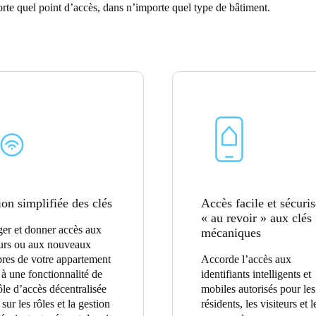
rte quel point d’accès, dans n’importe quel type de bâtiment.
Spain
Español
Russia
Russian
Denmark
Danskere
English
Finland
ion simplifiée des clés
Accès facile et sécuris
Finnish
English
« au revoir » aux clés
ger et donner accès aux
mécaniques
eurs ou aux nouveaux
es de votre appartement
Accorde l’accès aux
 à une fonctionnalité de
identifiants intelligents et
ôle d’accès décentralisée
mobiles autorisés pour les
sur les rôles et la gestion
résidents, les visiteurs et l