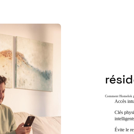
rési
Comment Homelok pe
Accès intui
Clés physi
intelligent
Évite le r