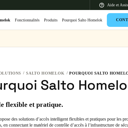
Aide et Assi
CONT
omelok
Fonctionnalités
Produits
Pourquoi Salto Homelok
 Latin America
Africa, Middle East, and India
Asia Pacific
OLUTIONS
SALTO HOMELOK
POURQUOI SALTO HOMEL
rquoi Salto Homelo
Switzerland
e flexible et pratique.
Deutsch
Français
Italiano
France
ose des solutions d’accès intelligent flexibles et pratiques pour les pro
es, en connectant le matériel de contrôle d’accès à l’infrastructure de séc
Français