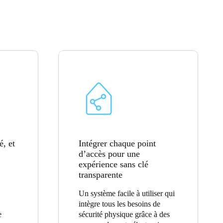
Portugal
Português
Poland
Polski
Sweden
Svenska
English
é, et
Intégrer chaque point
d’accès pour une
expérience sans clé
transparente
Un système facile à utiliser qui
intègre tous les besoins de
e
sécurité physique grâce à des