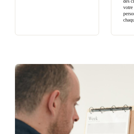
des c
votre
perso
chaqu