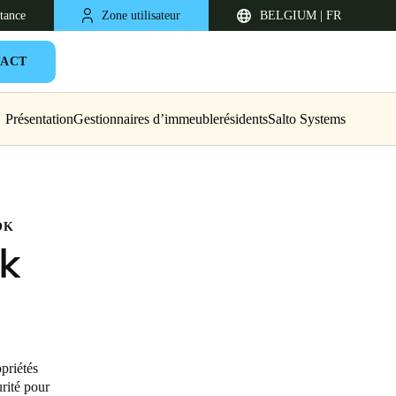
stance
Zone utilisateur
BELGIUM | FR
ACT
Présentation
Gestionnaires d’immeuble
résidents
Salto Systems
OK
k
United Kingdom
English
Netherlands
priétés
urité pour
Nederlands
English