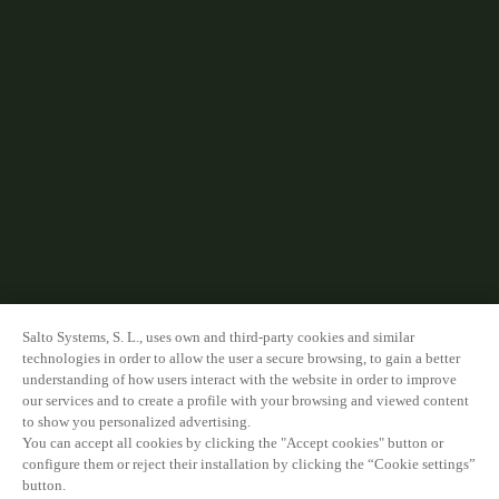
Salto Systems, S. L., uses own and third-party cookies and similar
technologies in order to allow the user a secure browsing, to gain a better
understanding of how users interact with the website in order to improve
our services and to create a profile with your browsing and viewed content
to show you personalized advertising.
You can accept all cookies by clicking the "Accept cookies" button or
configure them or reject their installation by clicking the “Cookie settings”
button.