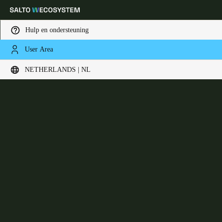
Hulp en ondersteuning
User Area
Kies uw locatie- en taalinstellingen
XS4 One
NETHERLANDS | NL
Europe
North America
Caribbean - Lati
Global
Netherlands
|
Nederlands
Germany
Deutsch
Switzerland
Deutsch
Français
Italiano