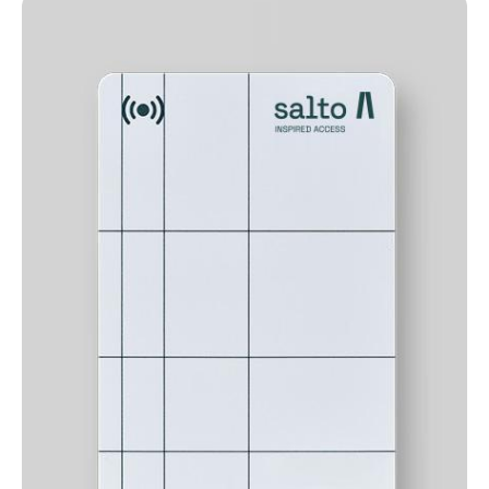
Sweden
Svenska
English
Norway
Norsk
English
Finland
Finnish
English
Sla nieuwe selectie op als standaard