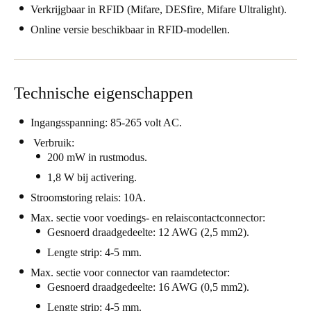
Verkrijgbaar in RFID (Mifare, DESfire, Mifare Ultralight).
United Kingdom
Online versie beschikbaar in RFID-modellen.
English
Ireland
English
Technische eigenschappen
France
Ingangsspanning: 85-265 volt AC.
Français
Verbruik:
200 mW in rustmodus.
Netherlands
1,8 W bij activering.
Nederlands
English
Stroomstoring relais: 10A.
Max. sectie voor voedings- en relaiscontactconnector:
Belgium
Gesnoerd draadgedeelte: 12 AWG (2,5 mm2).
Français
Nederlands
English
Lengte strip: 4-5 mm.
Max. sectie voor connector van raamdetector:
Spain
Gesnoerd draadgedeelte: 16 AWG (0,5 mm2).
Español
Lengte strip: 4-5 mm.