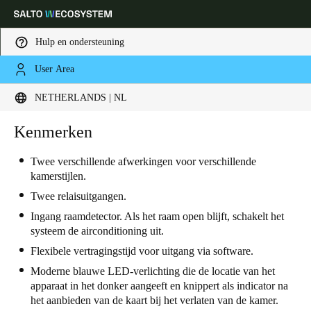
Hulp en ondersteuning
User Area
Kies uw locatie- en taalinstellingen
NETHERLANDS | NL
Europe
North America
Caribbean - Lati
Kenmerken
Global
Twee verschillende afwerkingen voor verschillende
kamerstijlen.
Netherlands
|
Nederlands
Twee relaisuitgangen.
Ingang raamdetector. Als het raam open blijft, schakelt het
Germany
systeem de airconditioning uit.
Deutsch
Flexibele vertragingstijd voor uitgang via software.
Moderne blauwe LED-verlichting die de locatie van het
Switzerland
apparaat in het donker aangeeft en knippert als indicator na
Deutsch
Français
Italiano
het aanbieden van de kaart bij het verlaten van de kamer.