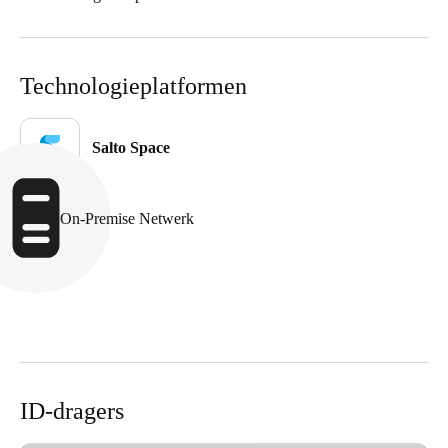
Portugal
Português
Technologieplatformen
Italy
Italiano
Salto Space
Russia
Russian
On-Premise Netwerk
Poland
Polski
Czech Republic
Čeština
Denmark
ID-dragers
Danskere
English