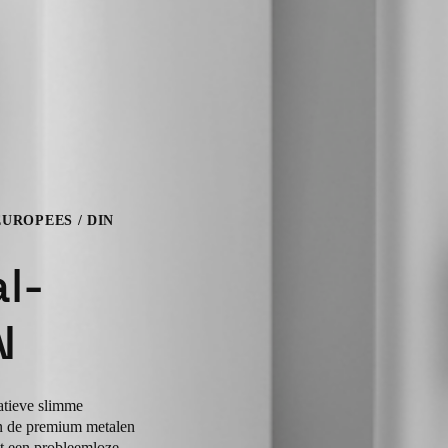
EUROPEES / DIN
l-
N
atieve slimme
en de premium metalen
dt een probleemloze