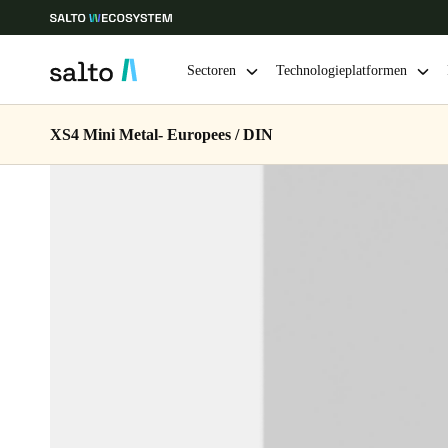
Sectoren
Technologieplatformen
XS4 Mini Metal- Europees / DIN
Kies uw locatie- en taalinstellingen
Europe
North America
Caribbean -
Global
Netherlands
|
Nederlands
Germany
Deutsch
Ireland
English