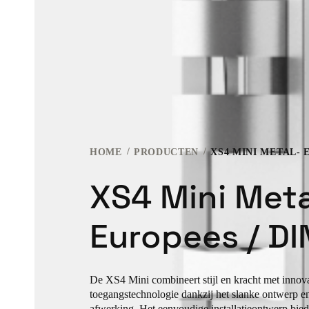
HOME
PRODUCTEN
XS4 MINI METAL- 
XS4 Mini Meta
Europees / DI
De XS4 Mini combineert stijl en kracht met innov
toegangstechnologie dankzij het slanke ontwerp 
afwerking. Het eenvoudige installatieontwerp bie