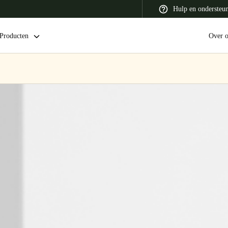
Hulp en ondersteu
Producten
Over 
 Latin America
Africa, Middle East, and India
Asia Pacific
Switzerland
Deutsch
Français
Italiano
France
Français