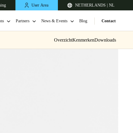
ning
User Area
NETHERLANDS | NL
ons
Partners
News & Events
Blog
Contact
Overzicht
Kenmerken
Downloads
United Kingdom
English
Netherlands
Nederlands
English