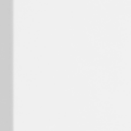
Spain
Español
Russia
Russian
Denmark
Danskere
English
Finland
Finnish
English