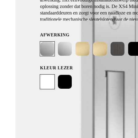
oplossing zonder dat boren nodig is. De XS4 Mini
standaarddeuren en zorgt voor een naadloze en mo
traditionele mechanische sleutelsloten naar de nie
toegangscontrole.
AFWERKING
KLEUR LEZER