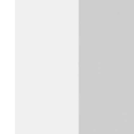
Belgium
Français
Nederlands
English
Italy
Italiano
Czech Republic
Čeština
Norway
Norsk
English
Sla nieuwe selectie op als standaard