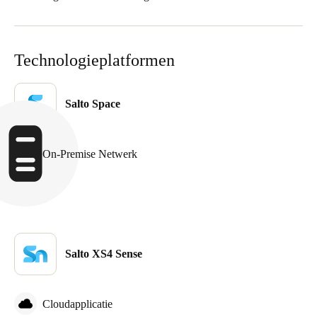
Sweden
Svenska
English
Technologieplatformen
Norway
Norsk
English
Salto Space
Finland
Finnish
English
On-Premise Netwerk
Sla nieuwe selectie op als standaard
Salto XS4 Sense
Cloudapplicatie