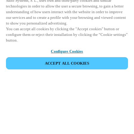
Salto Systems, S. L., uses own and third-party cookies and similar
technologies in order to allow the user a secure browsing, to gain a better
understanding of how users interact with the website in order to improve
our services and to create a profile with your browsing and viewed content
to show you personalized advertising.
You can accept all cookies by clicking the "Accept cookies" button or
configure them or reject their installation by clicking the “Cookie settings”
button.
Configure Cookies
ACCEPT ALL COOKIES
Partner Area
Juridische informatie
Beveiliging
Werken bij Salto