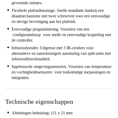
gevormde ruimtes.
United Kingdom
Flexibele plafondmontage. Snelle installatie dankzij een
English
draaimechanisme met twee schroeven voor een eenvoudige
en stevige bevestiging aan het plafond.
Ireland
Eenvoudige programmering. Voorzien van een
English
configuratieknop voor snelle en eenvoudige koppeling met
de controller.
France
Infraroodzender. Uitgerust met 3 IR-zenders voor
Français
alternatieve en nauwkeurigere aansturing van split-units met
infraroodfunctionaliteit.
Netherlands
Ingebouwde omgevingssensoren. Voorzien van temperatuur-
Nederlands
en vochtigheidssensoren voor toekomstige toepassingen en
English
integraties.
Belgium
Français
Nederlands
English
Technische eigenschappen
Spain
Español
Afmetingen behuizing: 111 x 21 mm