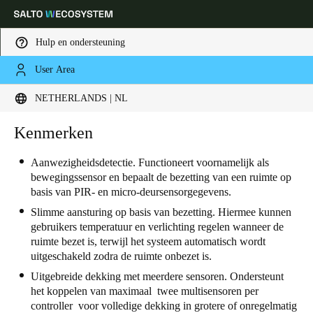
Hulp en ondersteuning
User Area
Kies uw locatie- en taalinstellingen
NETHERLANDS | NL
Europe
North America
Caribbean - Lati
Kenmerken
Global
Aanwezigheidsdetectie. Functioneert voornamelijk als
bewegingssensor en bepaalt de bezetting van een ruimte op
Netherlands
|
Nederlands
basis van PIR- en micro-deursensorgegevens.
Slimme aansturing op basis van bezetting. Hiermee kunnen
Germany
gebruikers temperatuur en verlichting regelen wanneer de
ruimte bezet is, terwijl het systeem automatisch wordt
Deutsch
uitgeschakeld zodra de ruimte onbezet is.
Switzerland
Uitgebreide dekking met meerdere sensoren. Ondersteunt
het koppelen van maximaal twee multisensoren per
Deutsch
Français
Italiano
controller voor volledige dekking in grotere of onregelmatig