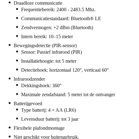
Draadloze communicatie
Portugal
Frequentiebereik: 2400 - 2483.5 Mhz.
Português
Communicatiestandaard: Bluetooth® LE
Zendvermogen: +2 dBm (Bluetooth)
Italy
Intern bereik: 10–15 meter
Italiano
Bewegingsdetectie (PIR-sensor)
Sensor: Passief infrarood (PIR)
Russia
Installatiehoogte: tot 5 meter
Russian
Detectiehoek: horizontaal 120°, verticaal 60°
Poland
Infraroodzender
Polski
Dekkingshoek: 360°
Maximale zendafstand: 5 meter tot de ontvanger
Czech Republic
Batterijgevoed
Čeština
Type batterij: 4 × AA (LR6)
Levensduur batterij: tot 3 jaar
Denmark
Flexibele plafondmontage
Danskere
English
Niet geschikt voor buitengebruik.