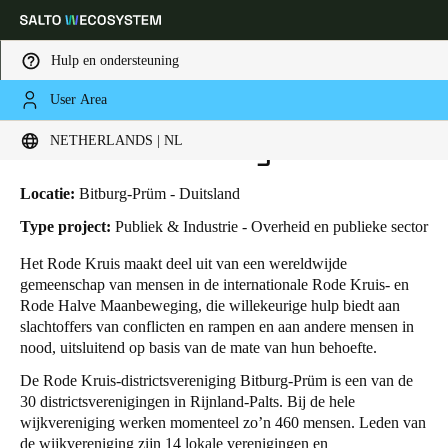
Hulp en ondersteuning
User Area
HOME
SECTOREN
BUSINESS CASES
RODE KRUIS BITBURG-PRÜM
Kies uw locatie- en taalinstellingen
Rode Kruis Bitburg-Prüm
NETHERLANDS | NL
Europe
North America
Caribbean - Lati
Global
Locatie:
Bitburg-Prüm - Duitsland
Type project:
Publiek & Industrie - Overheid en publieke sector
Netherlands
|
Nederlands
Het Rode Kruis maakt deel uit van een wereldwijde
gemeenschap van mensen in de internationale Rode Kruis- en
Rode Halve Maanbeweging, die willekeurige hulp biedt aan
Germany
slachtoffers van conflicten en rampen en aan andere mensen in
Deutsch
nood, uitsluitend op basis van de mate van hun behoefte.
De Rode Kruis-districtsvereniging Bitburg-Prüm is een van de
Switzerland
30 districtsverenigingen in Rijnland-Palts. Bij de hele
Deutsch
Français
Italiano
wijkvereniging werken momenteel zo’n 460 mensen. Leden van
de wijkvereniging zijn 14 lokale verenigingen en