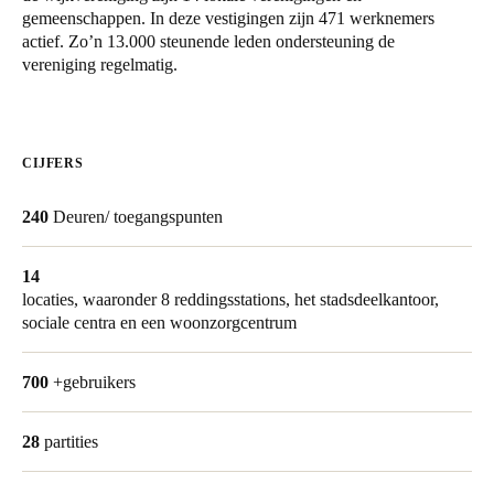
gemeenschappen. In deze vestigingen zijn 471 werknemers
United Kingdom
actief. Zo’n 13.000 steunende leden ondersteuning de
English
vereniging regelmatig.
Ireland
English
CIJFERS
France
240
Deuren/ toegangspunten
Français
Netherlands
14
locaties, waaronder 8
reddingsstations, het stadsdeelkantoor,
Nederlands
English
sociale centra en een woonzorgcentrum
Belgium
700
+gebruikers
Français
Nederlands
English
Spain
28
partities
Español