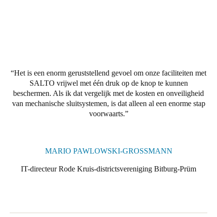
Portugal
Português
Italy
Italiano
Het is een enorm geruststellend gevoel om onze faciliteiten met
SALTO vrijwel met één druk op de knop te kunnen
Russia
beschermen. Als ik dat vergelijk met de kosten en onveiligheid
Russian
van mechanische sluitsystemen, is dat alleen al een enorme stap
voorwaarts.
Poland
Polski
MARIO PAWLOWSKI-GROSSMANN
Czech Republic
IT-directeur Rode Kruis-districtsvereniging Bitburg-Prüm
Čeština
Denmark
Danskere
English