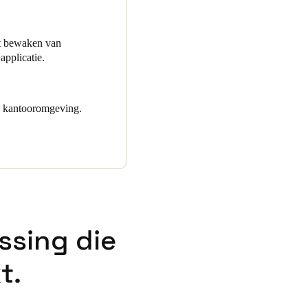
ime te beheren. Met dit
 volgen en meldingen direct
het bewaken van
applicatie.
de kantooromgeving.
ssing die
t.