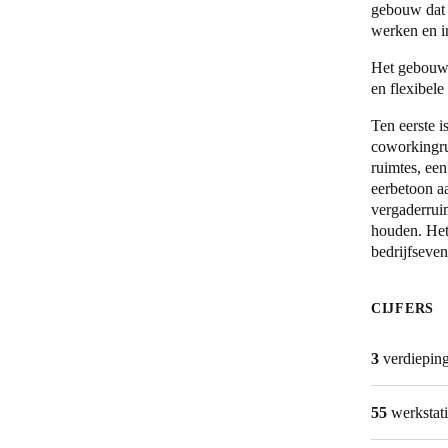
gebouw dat 
werken en i
Belgium
Het gebouw 
Français
Nederlands
English
en flexibel
Italy
Ten eerste i
Italiano
coworkingru
ruimtes, een
eerbetoon a
Czech Republic
vergaderrui
Čeština
houden. Het 
bedrijfseven
Norway
Norsk
English
CIJFERS
3
verdiepin
Sla nieuwe selectie op als standaard
55
werkstat