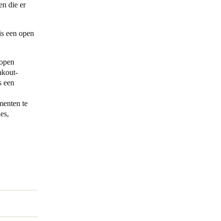
n die er
Portugal
is een open
Português
Poland
 open
Polski
akout-
s een
Sweden
menten te
Svenska
English
es,