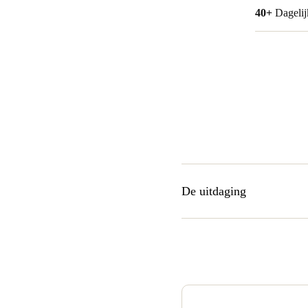
40+
Dagelij
De uitdaging
TRIPLE wilde zijn gebruikers
Daarom besloot het om het int
gemakkelijk aan de huidige e
deurtoegang (digitale sleutel
van het gebouw.