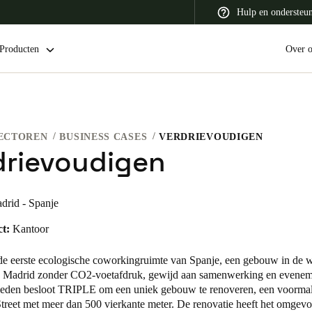
Hulp en ondersteu
Producten
Over 
ECTOREN
BUSINESS CASES
VERDRIEVOUDIGEN
 Latin America
Africa, Middle East, and India
Asia Pacific
drievoudigen
drid - Spanje
t:
Kantoor
Switzerland
Deutsch
Français
Italiano
e eerste ecologische coworkingruimte van Spanje,
een gebouw in de w
n Madrid zonder CO2-voetafdruk, gewijd aan samenwerking en evene
France
eleden besloot TRIPLE om een uniek gebouw te renoveren, een
voormal
Street met meer dan 500 vierkante meter. De renovatie heeft het omgevo
Français