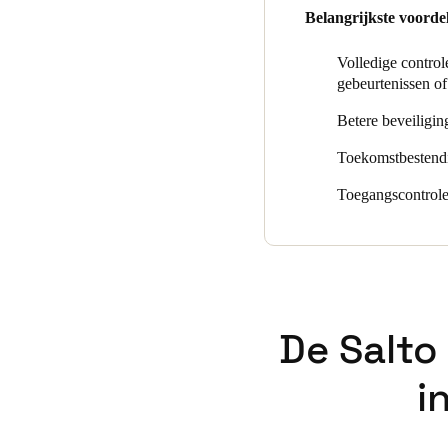
“Salto KS bevat de meest inno
Belangrijkste voorde
systeem kun je machtigingen 
en vanaf elk apparaat beheren
Volledige control
gebeurtenissen of
Betere beveiliging
Toekomstbestendig
Toegangscontrole
De Salto
i