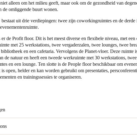
niet alleen om het milieu geeft, maar ook om de gezondheid van degene
n de omliggende buurt wonen.
Spain
bestaat uit drie verdiepingen:
twee zijn coworkingruimtes en de derde 
Español
e evenementenruimte.
Russia
s er de Profit floor. Dit is het meest diverse en flexibele niveau, met een
Russian
imte met 25 werkstations, twee vergaderzalen, twee lounges, twee bre
 bibliotheek en een cafetaria. Vervolgens de Planet-vloer. Deze ruimte i
an de natuur en heeft een tweede werkruimte met 30 werkstations, twee
Denmark
mtes en een lounge. Ten slotte is de People floor beschikbaar om evene
Danskere
English
is open, helder en kan worden gebruikt om presentaties, persconferenti
ementen en trainingssessies te organiseren.
Finland
Finnish
English
gen
ions