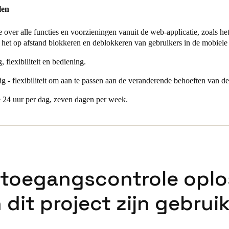
vatieve beveiligingsmaatregelen om de toegang tot faciliteiten in realt
len
en planningen beheren, de status van de sloten controleren, gebruikers
”, zegt Fernando Martínez, regionaal verkoopdirecteur bij Salto.
e over alle functies en voorzieningen vanuit de web-applicatie, zoals 
 het op afstand blokkeren en deblokkeren van gebruikers in de mobiele 
, flexibiliteit en bediening.
 - flexibiliteit om aan te passen aan de veranderende behoeften van 
 24 uur per dag, zeven dagen per week.
 toegangscontrole oplo
n dit project zijn gebruik