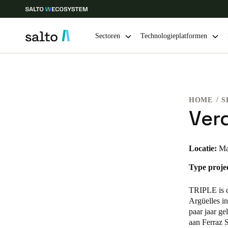
Sectoren
Technologieplatformen
Kies uw locatie- en taalinstellingen
HOME
S
Europe
North America
Caribbean -
Global
Ver
Netherlands
|
Nederlands
Locatie:
Ma
Type projec
Germany
Deutsch
TRIPLE is d
Argüelles i
Ireland
paar jaar g
aan Ferraz 
English