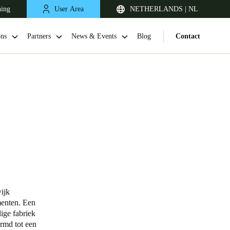
ning
User Area
NETHERLANDS | NL
ons
Partners
News & Events
Blog
Contact
United Kingdom
English
ijk
menten.
Een
Netherlands
ige fabriek
rmd tot een
Nederlands
English