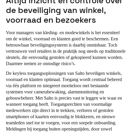
Altijd inzicht en controle over
Portugal
de beveiliging van winkel,
Português
voorraad en bezoekers
Italy
Voor managers van kleding- en modewinkels is het essentieel
Italiano
om de winkel, voorraad en klanten goed te beschermen. Een
betrouwbaar beveiligingssysteem is daarbij onmisbaar. Toch
Russia
vertrouwen veel retailers in de praktijk nog steeds op traditionele
sleutels, die eenvoudig gestolen of gekopieerd kunnen worden.
Russian
Daarmee nemen ze onnodige risico’s.
Poland
De keyless toegangsoplossingen van Salto beveiligen winkels,
voorraad en klanten optimaal. Toegang wordt centraal beheerd
Polski
via één platform en integreert moeiteloos met bestaande
systemen voor camerabewaking, alarmmonitoring en
Czech Republic
gebouwbeheer. Met Salto is precies vast te leggen wie waar en
Čeština
wanneer toegang heeft. Toegangsrechten van voormalige
medewerkers zijn direct in te trekken, verloren of gestolen
smartphones of kaarten eenvoudig te blokkeren, en nieuwe
Denmark
teamleden snel toe te voegen, voor een soepele onboarding.
Danskere
English
Meldingen bij toegang buiten openingstijden, door zowel