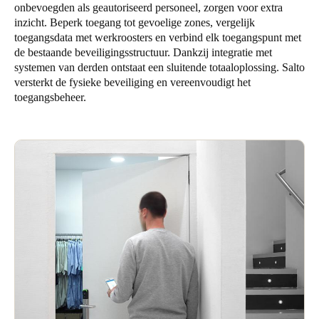
onbevoegden als geautoriseerd personeel, zorgen voor extra
Sweden
inzicht. Beperk toegang tot gevoelige zones, vergelijk
Svenska
English
toegangsdata met werkroosters en verbind elk toegangspunt met
de bestaande beveiligingsstructuur. Dankzij integratie met
systemen van derden ontstaat een sluitende totaaloplossing. Salto
Norway
versterkt de fysieke beveiliging en vereenvoudigt het
Norsk
English
toegangsbeheer.
Finland
Finnish
English
Sla nieuwe selectie op als standaard