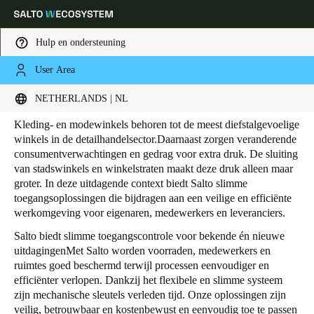
Hulp en ondersteuning
User Area
HOME
SECTOREN
RETAIL
KLEDING- EN MODEWINKELS
Kleding- en modewinkels
Kies uw locatie- en taalinstellingen
NETHERLANDS | NL
Kleding- en modewinkels behoren tot de meest diefstalgevoelige
Europe
North America
Caribbean - Lati
Global
winkels in de detailhandelsector.Daarnaast zorgen veranderende
consumentverwachtingen en gedrag voor extra druk. De sluiting
van stadswinkels en winkelstraten maakt deze druk alleen maar
Netherlands
|
Nederlands
groter. In deze uitdagende context biedt Salto slimme
toegangsoplossingen die bijdragen aan een veilige en efficiënte
werkomgeving voor eigenaren, medewerkers en leveranciers.
Germany
Salto biedt slimme toegangscontrole voor bekende én nieuwe
Deutsch
uitdagingenMet Salto worden voorraden, medewerkers en
ruimtes goed beschermd terwijl processen eenvoudiger en
Switzerland
efficiënter verlopen. Dankzij het flexibele en slimme systeem
zijn mechanische sleutels verleden tijd. Onze oplossingen zijn
Deutsch
Français
Italiano
veilig, betrouwbaar en kostenbewust en eenvoudig toe te passen