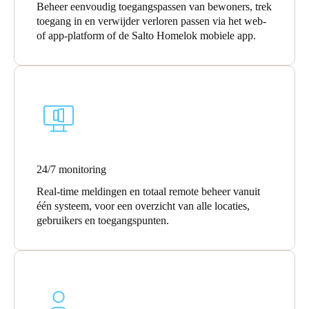
Beheer eenvoudig toegangspassen van bewoners, trek
Sweden
toegang in en verwijder verloren passen via het web-
of app-platform of de Salto Homelok mobiele app.
Svenska
English
Norway
Norsk
English
Finland
Finnish
English
24/7 monitoring
Sla nieuwe selectie op als standaard
Real-time meldingen en totaal remote beheer vanuit
één systeem, voor een overzicht van alle locaties,
gebruikers en toegangs­punten.