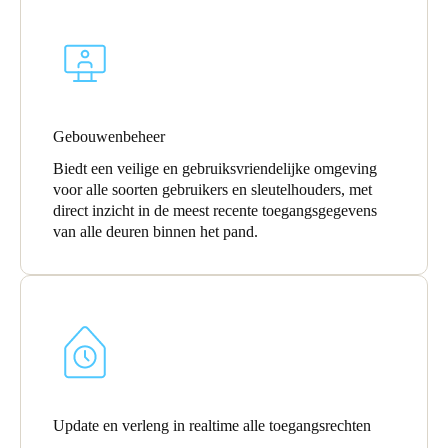
Portugal
Português
Italy
Italiano
Gebouwenbeheer
Biedt een veilige en gebruiksvriendelijke omgeving
Russia
voor alle soorten gebruikers en sleutelhouders, met
Russian
direct inzicht in de meest recente toegangsgegevens
van alle deuren binnen het pand.
Poland
Polski
Czech Republic
Čeština
Denmark
Update en verleng in realtime alle toegangsrechten
Danskere
English