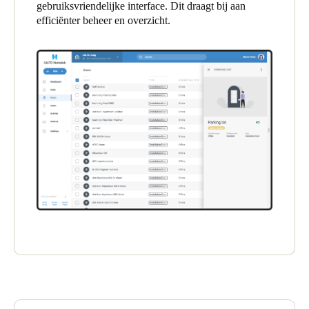
gebruiksvriendelijke interface. Dit draagt bij aan
United Kingdom
efficiënter beheer en overzicht.
English
Ireland
English
France
Français
Netherlands
Nederlands
English
Belgium
Français
Nederlands
English
Spain
Español