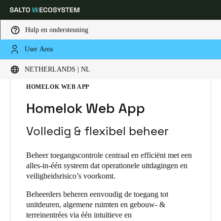
Hulp en ondersteuning
User Area
Kies uw locatie- en taalinstellingen
HOME
TECHNOLOGIEPLATFORMEN
NETHERLANDS | NL
SALTO HOMELOK
HOMELOK PRODUCTEN
HOMELOK WEB APP
Europe
North America
Caribbean - Lati
Global
Homelok Web App
Netherlands
|
Nederlands
Volledig & flexibel beheer
Beheer toegangscontrole centraal en efficiënt met een
Germany
alles-in-één systeem dat operationele uitdagingen en
Deutsch
veiligheidsrisico’s voorkomt.
Beheerders beheren eenvoudig de toegang tot
Switzerland
unitdeuren, algemene ruimten en gebouw- &
Deutsch
Français
Italiano
terreinentrées via één intuïtieve en