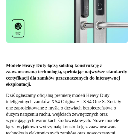
United Kingdom
English
Ireland
English
France
Français
Modele Heavy Duty łączą solidną konstrukcję z
zaawansowaną technologią, spełniając najwyższe standardy
Netherlands
certyfikacji dla zamków przeznaczonych do intensywnej
Nederlands
English
eksploatacji.
Dziś ogłaszamy oficjalną premierę modeli Heavy Duty
Belgium
inteligentnych zamków XS4 Original+ i XS4 One S. Zostały
Français
Nederlands
English
one zaprojektowane z myślą o drzwiach bezpieczeństwa o
dużym natężeniu ruchu, wejściach zewnętrznych oraz
Spain
wymagających warunkach środowiskowych. Nowe modele
łączą wyjątkowo wytrzymałą konstrukcję z zaawansowaną
Español
technologią elektronicznych zamków oraz nowoczesnymi