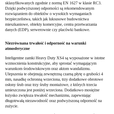
sklasyfikowanych zgodnie z normą EN 1627 w klasie RC3.
Sweden
Dzięki podwyższonej odporności są rekomendowanym
Svenska
English
rozwiązaniem do obiektów o wysokich wymaganiach
bezpieczeństwa, takich jak luksusowe budownictwa
mieszkaniowe, obiekty komercyjne, centra przetwarzania
Norway
danych (EDP), serwerownie czy placówki bankowe.
Norsk
English
Niezrównana trwałość i odporność na warunki
Finland
atmosferyczne
Finnish
English
Inteligentne zamki Heavy Duty XS4 są wyposażone w istotne
wzmocnienia konstrukcyjne, aby sprostać wymagającym
warunkom środowiskowym oraz aktom wandalizmu.
Save new selection as default
Ulepszenia te obejmują zewnętrzną czarną płytę o grubości 4
mm, nasadkę ochronną wrzeciona, trzy dodatkowe obrotowe
osłony śrub oraz trzy śruby montażowe, z których trzecia
umieszczona jest poniżej wrzeciona. Dodatkowo mosiężne
łożysko zwiększa trwałość mechanizmu, zapewniając
długotrwałą niezawodność oraz podwyższoną odporność na
zużycie.