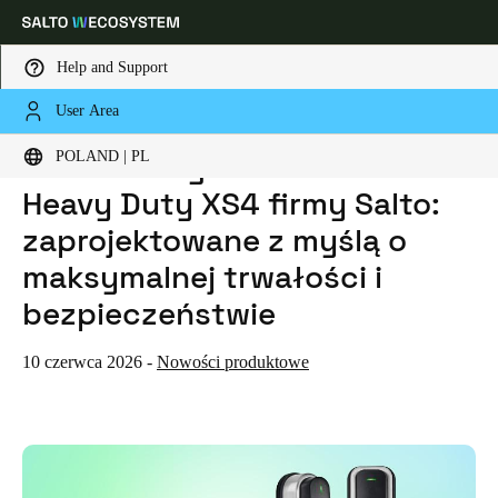
Help and Support
User Area
HOME
NEWS
NOWE INTELIGENTNE ZAMKI HEAVY DUTY XS4 FIRMY SALTO: ZAPROJEKTOWANE Z MYŚLĄ O MAKSYMALNEJ TRWAŁOŚCI I BEZPIECZEŃSTWIE
Choose your location and language settings
Nowe inteligentne zamki
POLAND | PL
Heavy Duty XS4 firmy Salto:
Europe
North America
Caribbean - Lati
Global
zaprojektowane z myślą o
maksymalnej trwałości i
Poland
|
Polski
bezpieczeństwie
Germany
10 czerwca 2026
-
Nowości produktowe
Deutsch
Switzerland
Deutsch
Français
Italiano