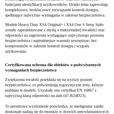
funkcjami identyfikacji użytkowników. Dzięki temu zapewniają
Portugal
kompleksowe, bezkluczowe rozwiązanie kontroli dostępu,
Português
spełniające najwyższe wymagania w zakresie bezpieczeństwa.
Modele Heavy Duty XS4 Original+ i XS4 One S firmy Salto
Italy
zostały zaprojektowane z myślą o maksymalnej trwałości oraz
Italiano
odporności na zagrożenia wymagające najwyższego poziomu
bezpieczeństwa i najtrudniejsze warunki zewnętrzne, bez
Russia
kompromisów w zakresie kontroli dostępu i wygody
Russian
użytkowania.
Poland
Certyfikowana ochrona dla obiektów o podwyższonych
wymaganiach bezpieczeństwa
Polski
Zwiększona trwałość przekłada się na wyższy poziom
Czech Republic
bezpieczeństwa, co potwierdzają rygorystyczne testy, którym
Čeština
poddano te modele. Uzyskały one certyfikat EN 16867 z
najwyższą klasą odporności na atak (47-B24D23).
Denmark
To prestiżowe wyróżnienie potwierdza, że inteligentne zamki
Danskere
English
doskonale nadają się do montażu w drzwich antywłamaniowych