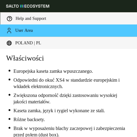
Help and Support
User Area
Choose your location and language settings
POLAND | PL
Europe
North America
Caribbean - Lati
Właściwości
Global
Europejska kaseta zamka wpuszczanego.
Poland
|
Polski
Odpowiedni do okuć XS4 w standardzie europejskim i
wkładek elektronicznych.
Zwiększona odporność dzięki zastosowaniu wysokiej
Germany
jakości materiałów.
Deutsch
Kaseta zamka, język i rygiel wykonane ze stali.
Różne backsety.
Switzerland
Brak w wyposażeniu blachy zaczepowej i zabezpieczenia
Deutsch
Français
Italiano
przed pyłem (dust box).