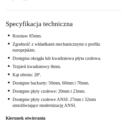
United Kingdom
English
Specyfikacja techniczna
Ireland
English
Rozstaw 85mm.
Zgodność z wkładkami mechanicznymi o profilu
France
europejskim.
Français
Dostępna okrągła lub kwadratowa płyta czołowa.
Trzpień kwadratowy 8mm.
Netherlands
Kąt obrotu: 28º.
Nederlands
English
Dostępne backsety: 50mm, 60mm i 70mm.
Belgium
Dostępne płyty czołowe: 20mm i 23mm.
Français
Nederlands
English
Dostępne płyty czołowe ANSI: 27mm i 32mm
umożliwiające modernizację ANSI.
Spain
Kierunek otwierania
Español