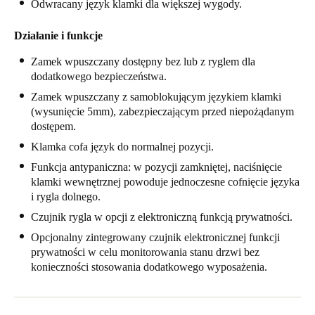
Odwracany język klamki dla większej wygody.
Portugal
Português
Działanie i funkcje
Zamek wpuszczany dostępny bez lub z ryglem dla
Italy
dodatkowego bezpieczeństwa.
Italiano
Zamek wpuszczany z samoblokującym językiem klamki
(wysunięcie 5mm), zabezpieczającym przed niepożądanym
Russia
dostępem.
Russian
Klamka cofa język do normalnej pozycji.
Funkcja antypaniczna: w pozycji zamkniętej, naciśnięcie
Poland
klamki wewnętrznej powoduje jednoczesne cofnięcie języka
Polski
i rygla dolnego.
Czujnik rygla w opcji z elektroniczną funkcją prywatności.
Czech Republic
Opcjonalny zintegrowany czujnik elektronicznej funkcji
Čeština
prywatności w celu monitorowania stanu drzwi bez
konieczności stosowania dodatkowego wyposażenia.
Denmark
Danskere
English