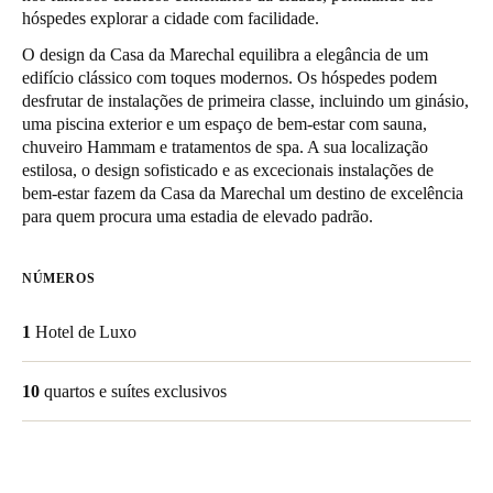
hóspedes explorar a cidade com facilidade.
United Kingdom
English
O design da Casa da Marechal equilibra a elegância de um
edifício clássico com toques modernos. Os hóspedes podem
desfrutar de instalações de primeira classe, incluindo um ginásio,
Ireland
uma piscina exterior e um espaço de bem-estar com sauna,
English
chuveiro Hammam e tratamentos de spa. A sua localização
estilosa, o design sofisticado e as excecionais instalações de
France
bem-estar fazem da Casa da Marechal um destino de excelência
para quem procura uma estadia de elevado padrão.
Français
Netherlands
NÚMEROS
Nederlands
English
1
Hotel de Luxo
Belgium
Français
Nederlands
English
10
quartos e suítes exclusivos
Spain
Español