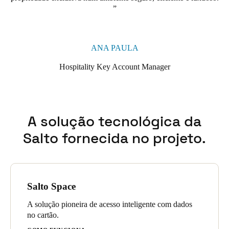
estacionamento.
O Wave XS Reader, localizado no interior da barreira do
estacionamento, opera a porta principal para os hóspedes que
ANA PAULA
utilizam os seus veículos. Este sistema sem contacto garante uma
funcionalidade sem falhas: à medida que os hóspedes se
Hospitality Key Account Manager
aproximam do leitor, a barreira abre automaticamente. A
proximidade dos veículos ativa o dispositivo, permitindo a
abertura rápida da porta principal, simplificando o processo e
oferecendo uma experiência intuitiva.
A solução tecnológica da
Salto fornecida no projeto.
Salto Space
A solução pioneira de acesso inteligente com dados
no cartão.