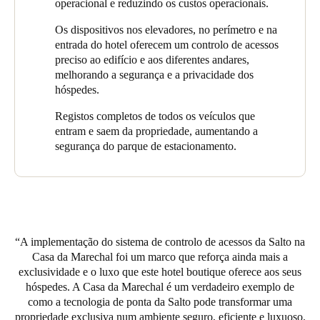
operacional e reduzindo os custos operacionais.
os quartos. Para além de ser uma escolha ambientalmente
responsável, esta opção aumenta a eficiência operacional,
Os dispositivos nos elevadores, no perímetro e na
garantindo o uso inteligente dos recursos energéticos e
entrada do hotel oferecem um controlo de acessos
reduzindo os custos operacionais.
preciso ao edifício e aos diferentes andares,
melhorando a segurança e a privacidade dos
A Casa da Marechal também instalou Leitores de Teclado nas
hóspedes.
cabines de elevadores para gerir o acesso a cada andar,
dependendo das credenciais de hóspedes ou funcionários. Esta
Registos completos de todos os veículos que
medida oferece controlo total sobre quem pode aceder a
entram e saem da propriedade, aumentando a
determinados andares, melhorando significativamente a
segurança do parque de estacionamento.
segurança e a privacidade. A Salto também reforçou a entrada
principal do hotel, as portas do perímetro e as zonas comuns,
garantindo que apenas aqueles com a devida autorização possam
aceder às instalações.
No estacionamento privado interno, instalámos uma solução
A implementação do sistema de controlo de acessos da Salto na
prática que permite apenas a entrada de utilizadores autorizados
Casa da Marechal foi um marco que reforça ainda mais a
na área designada. Este sistema regula eficazmente tanto a
exclusividade e o luxo que este hotel boutique oferece aos seus
entrada como a saída de veículos e permite ao hotel manter um
hóspedes. A Casa da Marechal é um verdadeiro exemplo de
registo completo de todos os veículos que acedem à propriedade.
como a tecnologia de ponta da Salto pode transformar uma
Não só melhora a segurança, como também facilita a
propriedade exclusiva num ambiente seguro, eficiente e luxuoso.
identificação de cada veículo que entra no parque de