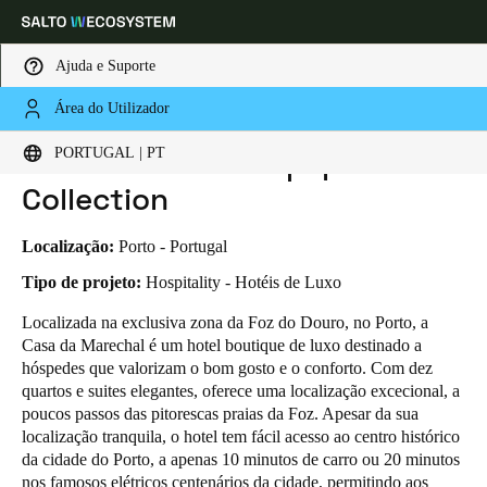
Ajuda e Suporte
Área do Utilizador
HOME
INDUSTRIAS
BUSINESS CASES
CASA DA MARECHAL
Escolha a sua localização e definições de idioma
Casa da Marechal | Oporto
PORTUGAL | PT
Collection
Europe
North America
Caribbean - Lati
Global
Localização:
Porto - Portugal
Portugal
|
Português
Tipo de projeto:
Hospitality - Hotéis de Luxo
Localizada na exclusiva zona da Foz do Douro, no Porto, a
Casa da Marechal é um hotel boutique de luxo destinado a
Germany
hóspedes que valorizam o bom gosto e o conforto. Com dez
Deutsch
quartos e suites elegantes, oferece uma localização excecional, a
poucos passos das pitorescas praias da Foz. Apesar da sua
Switzerland
localização tranquila, o hotel tem fácil acesso ao centro histórico
Deutsch
Français
Italiano
da cidade do Porto, a apenas 10 minutos de carro ou 20 minutos
nos famosos elétricos centenários da cidade, permitindo aos