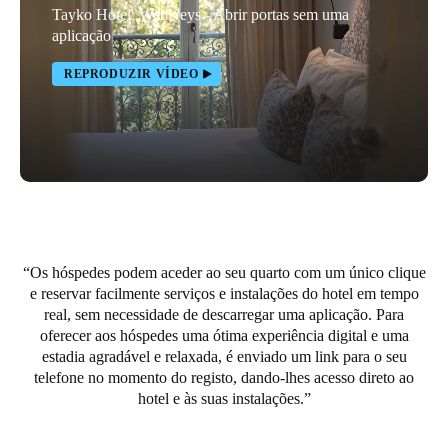
Tayko Hotel: WebKeys - Abrir portas sem uma
Portugal
aplicação
Português
REPRODUZIR VÍDEO
Italy
Italiano
Russia
Russian
Poland
Os hóspedes podem aceder ao seu quarto com um único clique
Polski
e reservar facilmente serviços e instalações do hotel em tempo
real, sem necessidade de descarregar uma aplicação. Para
Czech Republic
oferecer aos hóspedes uma ótima experiência digital e uma
Čeština
estadia agradável e relaxada, é enviado um link para o seu
telefone no momento do registo, dando-lhes acesso direto ao
hotel e às suas instalações.
Denmark
Danskere
English