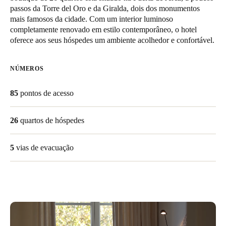
passos da Torre del Oro e da Giralda, dois dos monumentos
United Kingdom
mais famosos da cidade. Com um interior luminoso
English
completamente renovado em estilo contemporâneo, o hotel
oferece aos seus hóspedes um ambiente acolhedor e confortável.
Ireland
English
NÚMEROS
France
85
pontos de acesso
Français
26
quartos de hóspedes
Netherlands
Nederlands
English
5
vias de evacuação
Belgium
Français
Nederlands
English
Spain
Español