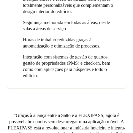
especializa em soluções de abertura de portas sem chave para a
totalmente personalizáveis que complementam o
indústria hoteleira.
design interior do edifício.
“Agora, os hóspedes podem
aceder ao seu quarto com um
Segurança melhorada em todas as áreas, desde
único clique e reservar facilmente serviços e instalações do
salas a áreas de serviço
hotel”,
explica Mariel Pérez.
Horas de trabalho reduzidas graças à
Quanto aos produtos selecionados, a fechadura eletrónica
automatização e otimização de processos.
Ælement Fusion foi escolhida para instalação em todos os
quartos do hotel. Esta solução possui um leitor elegante,
Integração com sistemas de gestão de quartos,
acentuado por um anel interativo que se ilumina quando as
gestão de propriedades (PMS) e check-in, bem
credenciais de acesso são apresentadas. O seu design
como com aplicações para hóspedes e todo o
minimalista combina perfeitamente com a decoração de qualquer
edifício.
hotel. Também foi tomado o máximo cuidado com os detalhes
das maçanetas, para as quais foi escolhida uma linha luxuosa e
perfeitamente acabada da
Colombo Design
, um parceiro da
Salto.
Nas áreas comuns, foi colocada a fechadura eletrónica
Graças à aliança entre a Salto e a FLEXIPASS, agora é
inteligente XS4 One, projetada para ser integrada em todos os
possível abrir portas sem descarregar uma aplicação móvel. A
tipos de portas e pontos de acesso, permitindo assim a sua
FLEXIPASS está a revolucionar a indústria hoteleira e integra-
modernização. Esta fechadura é uma solução elegante e