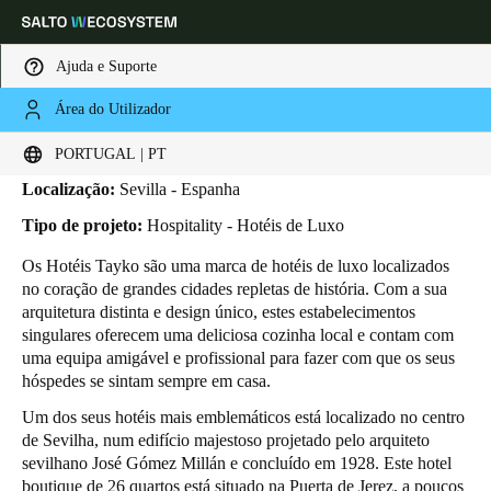
Ajuda e Suporte
Área do Utilizador
HOME
INDUSTRIAS
BUSINESS CASES
TAYKO HOTEL
Tayko Hotel
Escolha a sua localização e definições de idioma
PORTUGAL | PT
Localização:
Sevilla - Espanha
Europe
North America
Caribbean - Lati
Global
Tipo de projeto:
Hospitality - Hotéis de Luxo
Os Hotéis Tayko são uma marca de hotéis de luxo localizados
Portugal
|
Português
no coração de grandes cidades repletas de história. Com a sua
arquitetura distinta e design único, estes estabelecimentos
singulares oferecem uma deliciosa cozinha local e contam com
Germany
uma equipa amigável e profissional para fazer com que os seus
Deutsch
hóspedes se sintam sempre em casa.
Um dos seus hotéis mais emblemáticos está localizado no centro
Switzerland
de Sevilha, num edifício majestoso projetado pelo arquiteto
Deutsch
Français
Italiano
sevilhano José Gómez Millán e concluído em 1928. Este hotel
boutique de 26 quartos está situado na Puerta de Jerez, a poucos