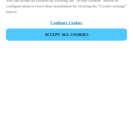
You can accept all cookies by clicking the "Accept cookies" button or
configure them or reject their installation by clicking the “Cookie settings”
button.
Configure Cookies
ACCEPT ALL COOKIES
Área de Parceiros
Legal
Segurança
Carreiras
Canais Éticos
Mudar de região:
PORTUGAL
|
PT