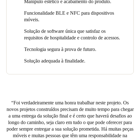
plataforma de controlo de acessos completa numa única solução
Manípulo estético e acabamento do produto.
e acabou por ganhar o projeto com base na ampla gama e
Sweden
Funcionalidade BLE e NFC para dispositivos
funcionalidades que poderíamos oferecer de forma rentável.
Svenska
English
móveis.
A força da oferta
Salto SVN
foi uma grande característica na
Solução de software única que satisfaz os
Norway
solução offline e na gestão de dados diariamente.
requisitos de hospitalidade e controlo de acessos.
Norsk
English
A Receção de Receção precisava do sistema de controlo de
Tecnologia segura à prova de futuro.
Acesso Salto para interagir com a
Protel uma solução PMS
Finland
(Property Management Solution)
escolhida pelo The de forma a
Solução adequada à finalidade.
Finnish
English
permitir uma fácil atribuição aos quartos de hóspedes e a
quaisquer portas das traseiras. Embora o software de controlo de
acesso ao Espaço Salto seja utilizado por operadores de cozinha
para gerir pessoal e empreiteiros. A plataforma de software Salto
Guardar nova seleção como predefinição
Space Access Control pode oferecer integração com soluções
PMS e, na mesma plataforma, uma solução completa para todos
Foi verdadeiramente uma honra trabalhar neste projeto. Os
os requisitos de controlo de acesso aos Hotéis.
novos projetos construídos precisam de muito tempo para chegar
foi encarregue de entregar a solução e assegurou 86 quartos de
a uma entrega da solução final e é certo que haverá desafios ao
hóspedes, 7 "penthouses", 6 elevadores e 12 portas de serviço,
longo do caminho, seja claro em tudo o que pode oferecer para
assim como também o fornecimento e instalação de 54
poder sempre entregar a sua solução prometida. Há muitas peças
fechaduras mecânicas e puxadores complementares.
móveis e muitas pessoas que têm uma responsabilidade na