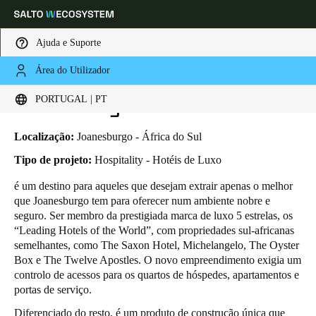
Ajuda e Suporte
Área do Utilizador
HOME
INDUSTRIAS
BUSINESS CASES
O THE HOUGHTON HOTEL
Escolha a sua localização e definições de idioma
O The Houghton Hotel
PORTUGAL | PT
Europe
North America
Caribbean - Lati
Global
Localização:
Joanesburgo - África do Sul
Tipo de projeto:
Hospitality - Hotéis de Luxo
Portugal
|
Português
é um destino para aqueles que desejam extrair apenas o melhor
que Joanesburgo tem para oferecer num ambiente nobre e
seguro. Ser membro da prestigiada marca de luxo 5 estrelas, os
Germany
“Leading Hotels of the World”, com propriedades sul-africanas
Deutsch
semelhantes, como The Saxon Hotel, Michelangelo, The Oyster
Box e The Twelve Apostles. O novo empreendimento exigia um
controlo de acessos para os quartos de hóspedes, apartamentos e
Switzerland
portas de serviço.
Deutsch
Français
Italiano
Diferenciado do resto, é um produto de construção única que