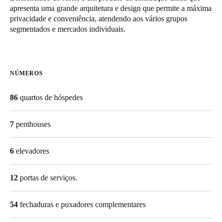
apresenta uma grande arquitetura e design que permite a máxima
United Kingdom
privacidade e conveniência, atendendo aos vários grupos
English
segmentados e mercados individuais.
Ireland
English
NÚMEROS
France
86
quartos de hóspedes
Français
Netherlands
7
penthouses
Nederlands
English
6
elevadores
Belgium
Français
Nederlands
English
12
portas de serviços.
Spain
54
fechaduras e puxadores complementares
Español