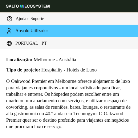
Ajuda e Suporte
Área do Utilizador
HOME
INDUSTRIAS
BUSINESS CASES
OAKWOOD PREMIER HOTEL
Escolha a sua localização e definições de idioma
Oakwood Premier Hotel
PORTUGAL | PT
Europe
North America
Caribbean - Lati
Global
Localização:
Melbourne - Austrália
Tipo de projeto:
Hospitality - Hotéis de Luxo
Portugal
|
Português
O Oakwood Premier em Melbourne oferece alojamento de luxo
para viajantes corporativos - um local sofisticado para ficar,
trabalhar e entreter. Os hóspedes podem escolher entre um
Germany
quarto ou um apartamento com serviços, e utilizar o espaço de
Deutsch
coworking, as salas de reuniões, bares, lounges, o restaurante de
alta gastronomia no 40.º andar e o Technogym. O Oakwood
Premier quer ser o destino preferido para viajantes em negócios
Switzerland
que procuram luxo e serviço.
Deutsch
Français
Italiano