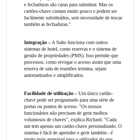
o pessoal do escritório, pode aceder à cozinha, e a equipa de
e fechaduras são caras para substituir. Mas os
limpeza pode aceder aos quartos e apartamentos."
cartões-chave custam muito pouco e podem ser
facilmente substituídos, sem necessidade de trocar
Richard continua: "Gerimos tudo a partir de um ponto central -
também as fechaduras."
concedendo acesso a hóspedes e funcionários, revogando
acesso, criando zonas dentro do edifício e grupos de trabalho
para os funcionários. Posso dar acesso a empreiteiros a áreas
Integração –
A Salto funciona com outros
específicas se for necessário realizar trabalhos e revogá-lo
sistemas de hotel, como reservas e o sistema de
instantaneamente quando o trabalho estiver concluído."
gestão de propriedades (PMS). Isso permite que
processos, como revogar o acesso assim que uma
"Podemos bloquear e desbloquear portas remotamente, sem que
reserva de sala de reuniões termina, sejam
um membro da equipa precise estar fisicamente presente. Até
automatizados e simplificados.
mesmo acedi remotamente ao sistema a partir de casa quando
necessário, poupando tempo e custos de deslocação, e
proporcionando um serviço rápido e eficiente para os nossos
Facilidade de utilização –
Um único cartão-
hóspedes e funcionários."
chave pode ser programado para uma série de
portas ou pontos de acesso. "Os nossos
“Existe também uma função de auditoria, o que significa que
funcionários não precisam de gerir molhos
podemos verificar facilmente quando diferentes áreas foram
volumosos de chaves", explica Richard. "Cada
acedidas, por funcionários ou por hóspedes. Isso é de grande
um tem apenas um cartão-chave personalizado. O
ajuda na manutenção da segurança, e pode ser feito a partir de
sistema é fácil de aprender e gerir também - é
um único ecrã.”
muito mais amigável para o utilizador do que