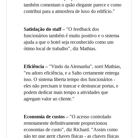
Modernizar as operações e a gestão do hotel Oakwood Premier
e pontos de acesso ao longo dos 42 andares do edifício,
também comentam o quão elegante parece e como
Sweden
e oferecer serviços inigualáveis aos hóspedes, incorporando o
incluindo quartos e apartamentos, elevadores, salas de reuniões,
contribui para a atmosfera de luxo do edifício."
sistema de segurança e gestão de acesso mais avançado do setor.
Svenska
English
ginásio e áreas de cozinha e escritório nas zonas de serviço.
Combinar uma segurança robusta 24/7 com um acesso contínuo,
conveniente e seguro para hóspedes, funcionários e visitantes,
Mathias Waas, Diretor Geral do Oakwood Premier, explica: "O
Satisfação do staff –
"O feedback dos
Norway
desde os quartos dos hóspedes até às áreas de serviço.
sistema Salto realmente melhora a experiência dos hóspedes. Os
funcionários também é muito positivo e o sistema
Norsk
English
hóspedes chegam ao nosso bonito e bem desenhado lobby para
ajuda a que o hotel seja reconhecido como um
uma calorosa receção da nossa equipa, e rapidamente e
ótimo local de trabalho", diz Mathias.
Finland
eficientemente recebem o seu cartão-chave personalizado."
Finnish
English
"Esse único cartão-chave dá-lhes acesso ao elevador até ao seu
Eficiência –
"Vindo da Alemanha", sorri Mathias,
andar, ao seu quarto ou apartamento, às instalações partilhadas
"eu adoro eficiência, e a Salto certamente entrega
como o ginásio e o espaço de coworking na área empresarial.
isso. O sistema liberta tempo dos funcionários -
Guardar nova seleção como predefinição
Quando utilizam uma área reservável, como uma sala de
eles não precisam ir trancar e destrancar portas, e
reuniões, o seu cartão é programado para lhes dar acesso pelo
podem dedicar mais tempo a atividades que
tempo que reservaram."
agregam valor ao cliente."
Richard Hadley, o Gestor de Segurança do hotel, explica que a
Salto também ajuda na gestão das áreas de serviço: "Os
Economia de custos –
"O acesso controlado
funcionários têm cada um o seu próprio cartão-chave para
remotamente definitivamente proporcionou
aceder apenas às áreas de que necessitam. Podemos agrupá-los
economias de custo", diz Richard. "Assim como
por função - assim, por exemplo, o pessoal da cozinha, mas não
não ter que gerir chaves físicas - as chaves físicas