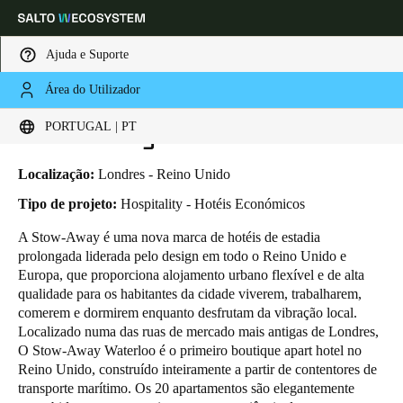
Ajuda e Suporte
Área do Utilizador
HOME
INDUSTRIAS
BUSINESS CASES
STOW-AWAY WATERLOO
Escolha a sua localização e definições de idioma
Stow-Away Waterloo
PORTUGAL | PT
Europe
North America
Caribbean - Lati
Global
Localização:
Londres - Reino Unido
Tipo de projeto:
Hospitality - Hotéis Económicos
Portugal
|
Português
A Stow-Away é uma nova marca de hotéis de estadia
prolongada liderada pelo design em todo o Reino Unido e
Europa, que proporciona alojamento urbano flexível e de alta
Germany
qualidade para os habitantes da cidade viverem, trabalharem,
Deutsch
comerem e dormirem enquanto desfrutam da vibração local.
Localizado numa das ruas de mercado mais antigas de Londres,
O Stow-Away Waterloo é o primeiro boutique apart hotel no
Switzerland
Reino Unido, construído inteiramente a partir de contentores de
Deutsch
Français
Italiano
transporte marítimo. Os 20 apartamentos são elegantemente