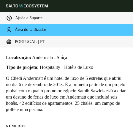
Ajuda e Suporte
Área do Utilizador
HOME
INDUSTRIAS
BUSINESS CASES
THE CHEDI ANDERMATT
Escolha a sua localização e definições de idioma
The Chedi Andermatt
PORTUGAL | PT
Europe
North America
Caribbean - Lati
Global
Localização:
Andermata - Suíça
Tipo de projeto:
Hospitality - Hotéis de Luxo
Portugal
|
Português
O Chedi Andermatt é um hotel de luxo de 5 estrelas que abriu
no dia 6 de dezembro de 2013. É a primeira parte de um projeto
global com o qual o promotor egípcio Samih Sawiris está a criar
Germany
um destino de férias de luxo em Andermatt que incluirá seis
Deutsch
hotéis, 42 edifícios de apartamentos, 25 chalés, um campo de
golfe e uma piscina.
Switzerland
Deutsch
Français
Italiano
NÚMEROS