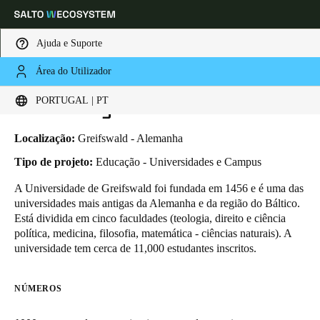
Ajuda e Suporte
Área do Utilizador
HOME
INDUSTRIAS
BUSINESS CASES
UNIVERSITY OF GREIFSWALD
Escolha a sua localização e definições de idioma
University of Greifswald
PORTUGAL | PT
Europe
North America
Caribbean - Lati
Global
Localização:
Greifswald - Alemanha
Tipo de projeto:
Educação - Universidades e Campus
Portugal
|
Português
A Universidade de Greifswald foi fundada em 1456 e é uma das
universidades mais antigas da Alemanha e da região do Báltico.
Está dividida em cinco faculdades (teologia, direito e ciência
Germany
política, medicina, filosofia, matemática - ciências naturais). A
Deutsch
universidade tem cerca de 11,000 estudantes inscritos.
Switzerland
NÚMEROS
Deutsch
Français
Italiano