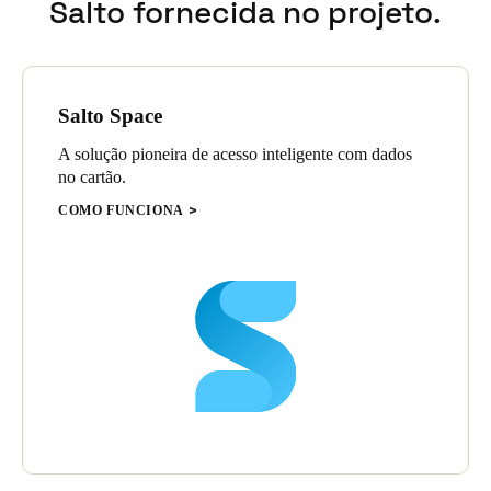
Salto fornecida no projeto.
selecionadas em função do meio existente.
Salto Space
A solução pioneira de acesso inteligente com dados
no cartão.
COMO FUNCIONA