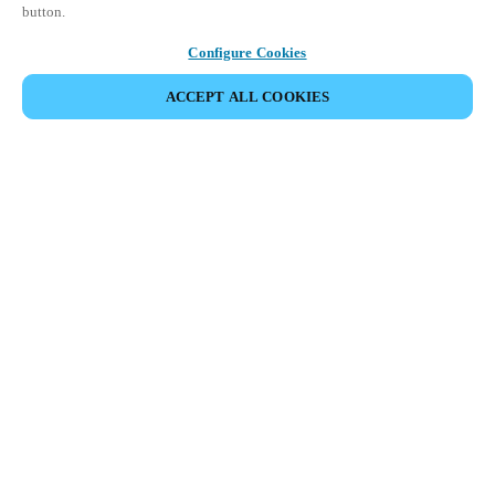
button.
Configure Cookies
ACCEPT ALL COOKIES
Área de Parceiros
Legal
Segurança
Carreiras
Canais Éticos
Mudar de região:
PORTUGAL
|
PT