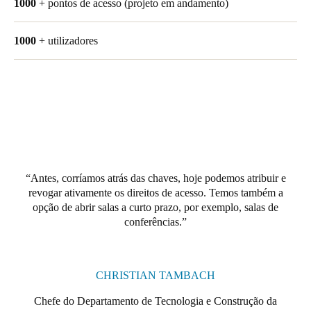
1000
+ pontos de acesso (projeto em andamento)
United Kingdom
English
1000
+ utilizadores
Ireland
English
France
Français
Netherlands
Antes, corríamos atrás das chaves, hoje podemos atribuir e
Nederlands
English
revogar ativamente os direitos de acesso. Temos também a
opção de abrir salas a curto prazo, por exemplo, salas de
conferências.
Belgium
Français
Nederlands
English
Spain
CHRISTIAN TAMBACH
Español
Chefe do Departamento de Tecnologia e Construção da