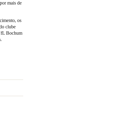
 por mais de
Portugal
scimento, os
Português
do clube
 VfL Bochum
Poland
a.
Polski
Sweden
Svenska
English