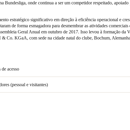
 na Bundesliga, onde continua a ser um competidor respeitado, apoiado
Spain
o estratégico significativo em direção à eficiência operacional e cre
Español
aram de forma esmagadora para desmembrar as atividades comerciais 
ssembleia Geral Anual em outubro de 2017. Isso levou à formação da
Russia
& Co. KGaA, com sede na cidade natal do clube, Bochum, Alemanh
Russian
Denmark
Danskere
English
 de acesso
Finland
adores (pessoal e visitantes)
Finnish
English