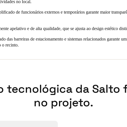
tividades no local.
rada para uma gestão eficiente das credenciais dos utilizadores.
lificado de funcionários externos e temporários garante maior transpar
nte apelativo e de alta qualidade, que se ajusta ao design estético disti
ado das barreiras de estacionamento e sistemas relacionados garante um 
 o recinto.
o tecnológica da Salto 
no projeto.