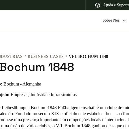
Ajuda e Suport
Sobre Nós
NDUSTRIAS
BUSINESS CASES
VFL BOCHUM 1848
 Latin America
Africa, Middle East, and India
Asia Pacific
 Bochum 1848
o:
Bochum - Alemanha
jeto:
Empresas, Indústria e Infraestruturas
Switzerland
Deutsch
Français
Italiano
r Leibesübungen Bochum 1848 Fußballgemeinschaft é um clube de fut
l alemão. Fundado no século XIX e oficialmente estabelecido na sua f
France
rnou-se uma presença importante em competições locais e internacionai
e uma fusão de vários clubes, o VfL Bochum 1848 ganhou destaque e
Français