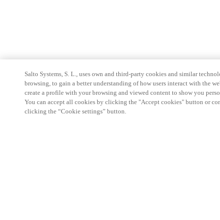
Salto Systems, S. L., uses own and third-party cookies and similar technolo
browsing, to gain a better understanding of how users interact with the we
create a profile with your browsing and viewed content to show you perso
You can accept all cookies by clicking the "Accept cookies" button or conf
clicking the “Cookie settings” button.
Área de Parceiros
Legal
Segurança
Carreiras