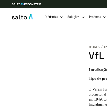
Indústrias
Soluções
Produtos
Escolha a sua localização e definições de idioma
HOME
I
Europe
North America
Caribbean -
Global
VfL
Portugal
|
Português
Localizaçã
Tipo de pro
Germany
Deutsch
O Verein fü
profissiona
Ireland
em 1949, to
Inicialment
English