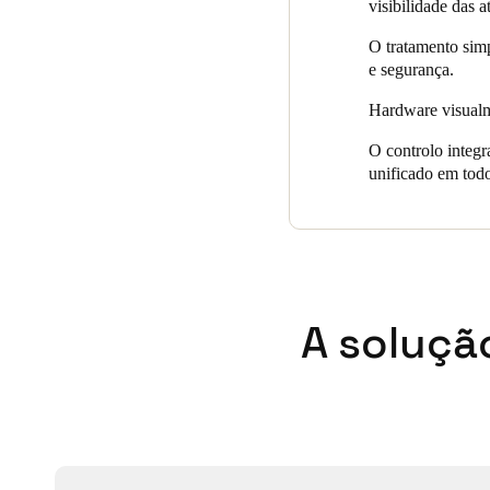
visibilidade das a
dois principais pontos de ent
O tratamento simp
e segurança.
Hardware visualme
O controlo integr
unificado em todo
A soluçã