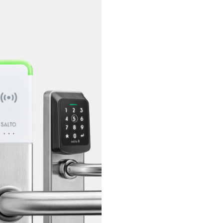
Cilindro Neo
O cilindro que faz com que tod
portas abram de forma mais int