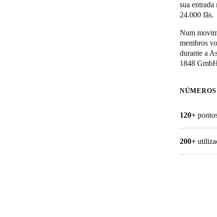
sua entrada
24.000 fãs.
Belgium
Num moviment
Français
Nederlands
English
membros vot
durante a A
Italy
1848 GmbH 
Italiano
NÚMEROS
Czech Republic
Čeština
120+
pontos
Norway
200+
utiliz
Norsk
English
Guardar nova seleção como predefinição