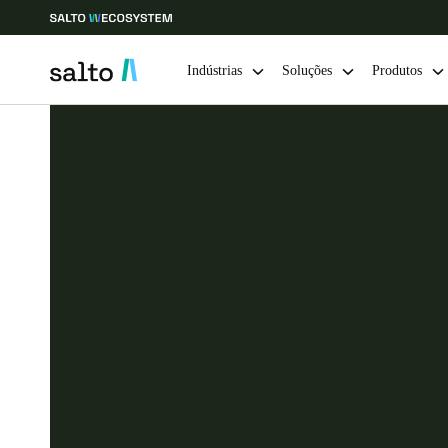
Indústrias
Soluções
Produtos
Escolha a sua localização e definições de idioma
Europe
North America
Caribbean -
Global
Portugal
|
Português
Germany
Deutsch
Ireland
English