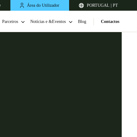
e
Área do Utilizador
PORTUGAL | PT
Parceiros
Notícias e &Eventos
Blog
Contactos
United Kingdom
English
Netherlands
Nederlands
English