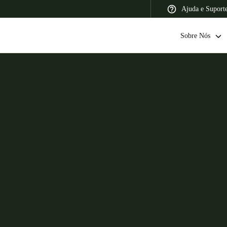
Ajuda e Suport
Sobre Nós
 Latin America
Africa, Middle East, and India
Asia Pacific
Switzerland
Deutsch
Français
Italiano
France
Français