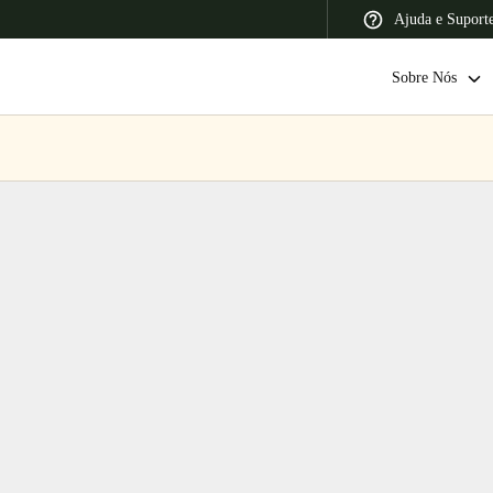
Ajuda e Suport
Sobre Nós
 Latin America
Africa, Middle East, and India
Asia Pacific
Switzerland
Deutsch
Français
Italiano
France
Français