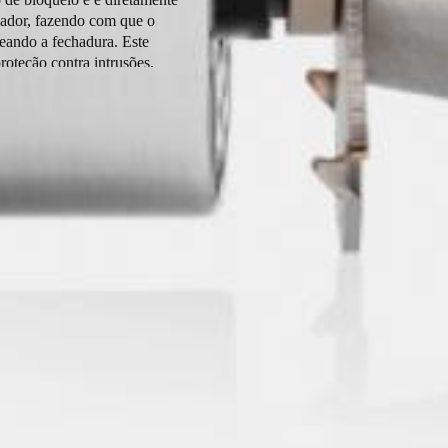
zador, fazendo com que o
ueando a fechadura. Este
roteção contra intrusões,
a exclusivo da SALTO