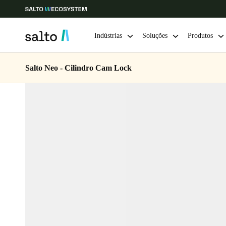
Indústrias
Soluções
Produtos
Salto Neo - Cilindro Cam Lock
Escolha a sua localização e definições de idioma
Europe
North America
Caribbean -
Global
Portugal
|
Português
Germany
Deutsch
Ireland
English