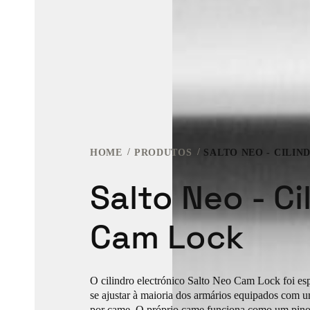
HOME
PRODUTOS
SALTO NEO - CILI
Salto Neo - Ci
Cam Lock
O cilindro electrónico Salto Neo Cam Lock foi es
se ajustar à maioria dos armários equipados com
por came. O próprio came funciona como um pino 