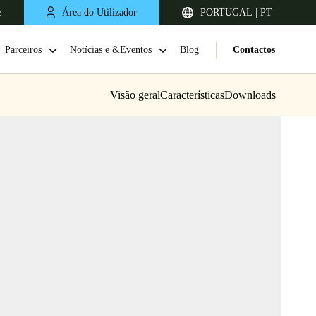
e
Área do Utilizador
PORTUGAL | PT
Parceiros
Notícias e &Eventos
Blog
Contactos
Visão geral
Características
Downloads
United Kingdom
English
Netherlands
Nederlands
English