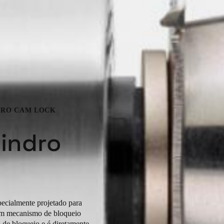
NDRO CAM LOCK
lindro
pecialmente projetado para
 um mecanismo de bloqueio
de bloqueio e é diretamente