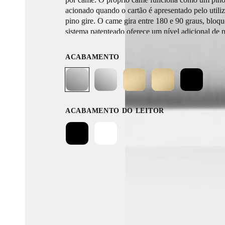
acionado quando o cartão é apresentado pelo utili
pino gire. O came gira entre 180 e 90 graus, bloq
sistema patenteado oferece um nível adicional de p
com um mecanismo de bloqueio de alta seguranç
ACABAMENTO
ACABAMENTO DO LEITOR