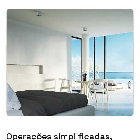
Sweden
Svenska
English
Norway
Norsk
English
Finland
Finnish
English
Guardar nova seleção como predefinição
Operações simplificadas,