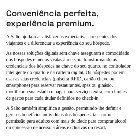
Portugal
Conveniência perfeita,
Português
experiência premium.
Italy
A Salto ajuda-o a satisfazer as expectativas crescentes dos
Italiano
viajantes e a diferenciar a experiência do seu hóspede.
Russia
As nossas soluções digitais sem chave asseguram a comodidade
dos hóspedes e menos visitas à receção, transformando as
Russian
credenciais dos hóspedes na chave do seu quarto, no controlador
inteligente do quarto e na carteira digital. Os hóspedes podem
Poland
usar as suas credenciais (pulseira RFID, cartão chave ou
Polski
smartphone) para reservar restaurantes, spas ou ginásio,
modificar a sua estadia e pagar para serviços extra, com limites
de gastos para cada titular definidos no check-in.
Czech Republic
Čeština
A Salto também simplifica a gestão, permitindo-lhe definir e
gerir os benefícios individuais dos hóspedes, tais como
permissão para adultos com mais de idade para comprar álcool
Denmark
ou concessão de acesso a áreas exclusivas do resort.
Danskere
English