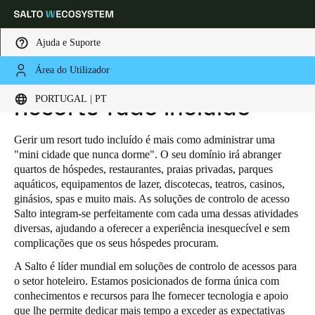
Ajuda e Suporte
Área do Utilizador
HOME
INDUSTRIAS
HOSPITALITY
RESORTS TUDO INCLUÍDO
Escolha a sua localização e definições de idioma
PORTUGAL | PT
Resorts Tudo Incluído
Europe
North America
Caribbean - Lati
Global
Gerir um resort tudo incluído é mais como administrar uma
"mini cidade que nunca dorme". O seu domínio irá abranger
quartos de hóspedes, restaurantes, praias privadas, parques
Portugal
|
Português
aquáticos, equipamentos de lazer, discotecas, teatros, casinos,
ginásios, spas e muito mais. As soluções de controlo de acesso
Salto integram-se perfeitamente com cada uma dessas atividades
Germany
diversas, ajudando a oferecer a experiência inesquecível e sem
complicações que os seus hóspedes procuram.
Deutsch
A Salto é líder mundial em soluções de controlo de acessos para
Switzerland
o setor hoteleiro. Estamos posicionados de forma única com
conhecimentos e recursos para lhe fornecer tecnologia e apoio
Deutsch
Français
Italiano
que lhe permite dedicar mais tempo a exceder as expectativas