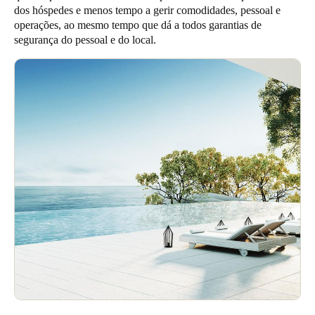
dos hóspedes e menos tempo a gerir comodidades, pessoal e
United Kingdom
operações, ao mesmo tempo que dá a todos garantias de
English
segurança do pessoal e do local.
Ireland
English
France
Français
Netherlands
Nederlands
English
Belgium
Français
Nederlands
English
Spain
Español