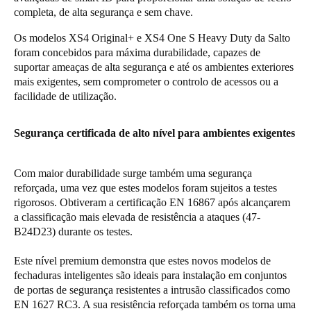
completa, de alta segurança e sem chave.
Portugal
Português
Os modelos XS4 Original+ e XS4 One S Heavy Duty da Salto
foram concebidos para máxima durabilidade, capazes de
suportar ameaças de alta segurança e até os ambientes exteriores
Italy
mais exigentes, sem comprometer o controlo de acessos ou a
Italiano
facilidade de utilização.
Russia
Segurança certificada de alto nível para ambientes exigentes
Russian
Poland
Com maior durabilidade surge também uma segurança
reforçada, uma vez que estes modelos foram sujeitos a testes
Polski
rigorosos. Obtiveram a certificação EN 16867 após alcançarem
a classificação mais elevada de resistência a ataques (47-
Czech Republic
B24D23) durante os testes.
Čeština
Este nível premium demonstra que estes novos modelos de
fechaduras inteligentes são ideais para instalação em conjuntos
Denmark
de portas de segurança resistentes a intrusão classificados como
Danskere
English
EN 1627 RC3. A sua resistência reforçada também os torna uma