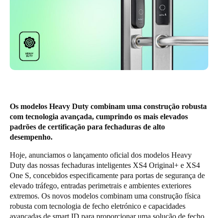
United Kingdom
English
Ireland
English
France
Français
Os modelos Heavy Duty combinam uma construção robusta
com tecnologia avançada, cumprindo os mais elevados
Netherlands
padrões de certificação para fechaduras de alto
Nederlands
English
desempenho.
Hoje, anunciamos o lançamento oficial dos modelos Heavy
Belgium
Duty das nossas fechaduras inteligentes XS4 Original+ e XS4
Français
Nederlands
English
One S, concebidos especificamente para portas de segurança de
elevado tráfego, entradas perimetrais e ambientes exteriores
Spain
extremos. Os novos modelos combinam uma construção física
robusta com tecnologia de fecho eletrónico e capacidades
Español
avançadas de smart ID para proporcionar uma solução de fecho