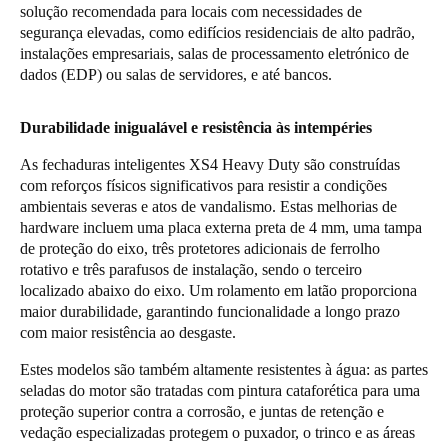
solução recomendada para locais com necessidades de
Sweden
segurança elevadas, como edifícios residenciais de alto padrão,
Svenska
English
instalações empresariais, salas de processamento eletrónico de
dados (EDP) ou salas de servidores, e até bancos.
Norway
Durabilidade inigualável e resistência às intempéries
Norsk
English
As fechaduras inteligentes XS4 Heavy Duty são construídas
Finland
com reforços físicos significativos para resistir a condições
Finnish
English
ambientais severas e atos de vandalismo. Estas melhorias de
hardware incluem uma placa externa preta de 4 mm, uma tampa
de proteção do eixo, três protetores adicionais de ferrolho
rotativo e três parafusos de instalação, sendo o terceiro
Guardar nova seleção como predefinição
localizado abaixo do eixo. Um rolamento em latão proporciona
maior durabilidade, garantindo funcionalidade a longo prazo
com maior resistência ao desgaste.
Estes modelos são também altamente resistentes à água: as partes
seladas do motor são tratadas com pintura cataforética para uma
proteção superior contra a corrosão, e juntas de retenção e
vedação especializadas protegem o puxador, o trinco e as áreas