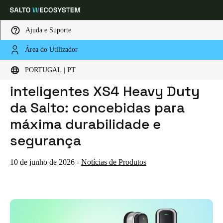
Ajuda e Suporte
Área do Utilizador
HOME
NOTICIAS
NOVAS FECHADURAS INTELIGENTES XS4 HEAVY DUTY DA SALTO: CONCEBIDAS PARA MÁXIMA DURABILIDADE E SEGURANÇA
Escolha a sua localização e definições de idioma
Novas fechaduras
PORTUGAL | PT
inteligentes XS4 Heavy Duty
Europe
North America
Caribbean - Lati
Global
da Salto: concebidas para
máxima durabilidade e
Portugal
|
Português
segurança
Germany
10 de junho de 2026
-
Notícias de Produtos
Deutsch
Switzerland
Deutsch
Français
Italiano