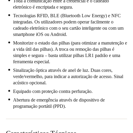
Toda a comunicação entre a credencial e o cadeado
United Kingdom
eletrónico é encriptada e segura.
English
Tecnologias RFID, BLE (Bluetooth Low Energy) e NFC
integradas. Os utilizadores podem operar facilmente o
cadeado eletrónico com o seu cartão inteligente ou com um
Ireland
smartphone iOS ou Android.
English
Monitorize o estado das pilhas (para otimizar a manutenção e
a vida útil das pilhas). A troca ou remoção das pilhas é
France
simples e segura – basta utilizar pilhas LR1 padrão e uma
Français
ferramenta especial.
Sinalização óptica através de anel de luz. Duas cores,
Netherlands
verde/vermelho, para indicar a autorização de acesso. Sinal
Nederlands
English
acústico opcional.
Equipado com proteção contra perfuração.
Belgium
Abertura de emergência através de dispositivo de
Français
Nederlands
English
programação portátil (PPD).
Spain
Español