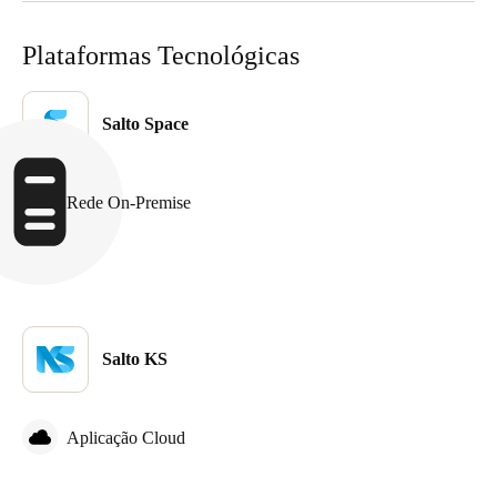
Sweden
Plataformas Tecnológicas
Svenska
English
Norway
Salto Space
Norsk
English
Finland
Rede On-Premise
Finnish
English
Guardar nova seleção como predefinição
Salto KS
Aplicação Cloud