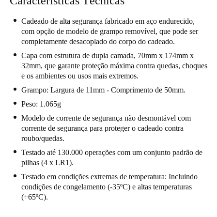
Características Técnicas
Portugal
Cadeado de alta segurança fabricado em aço endurecido,
Português
com opção de modelo de grampo removível, que pode ser
completamente desacoplado do corpo do cadeado.
Italy
Capa com estrutura de dupla camada, 70mm x 174mm x
Italiano
32mm, que garante proteção máxima contra quedas, choques
e os ambientes ou usos mais extremos.
Russia
Grampo: Largura de 11mm - Comprimento de 50mm.
Russian
Peso: 1.065g
Modelo de corrente de segurança não desmontável com
Poland
corrente de segurança para proteger o cadeado contra
Polski
roubo/quedas.
Testado até 130.000 operações com um conjunto padrão de
Czech Republic
pilhas (4 x LR1).
Čeština
Testado em condições extremas de temperatura: Incluindo
condições de congelamento (-35ºC) e altas temperaturas
Denmark
(+65ºC).
Danskere
English