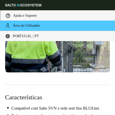
Ajuda e Suporte
Área do Utilizador
Escolha a sua localização e definições de idioma
PORTUGAL | PT
Europe
North America
Caribbean - Lati
Global
Portugal
|
Português
Germany
Deutsch
Características
Switzerland
Deutsch
Français
Italiano
Compatível com Salto SVN e rede sem fios BLUEnet.