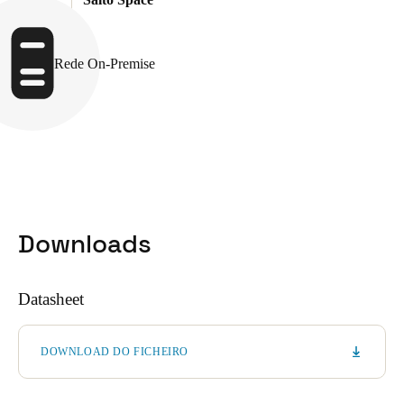
Portugal
Português
Rede On-Premise
Italy
Italiano
Russia
Russian
Poland
Downloads
Polski
Czech Republic
Datasheet
Čeština
DOWNLOAD DO FICHEIRO
Denmark
Danskere
English