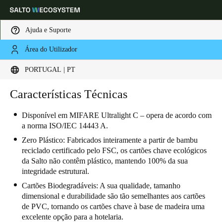
Ajuda e Suporte
Área do Utilizador
Escolha a sua localização e definições de idioma
PORTUGAL | PT
Europe
North America
Caribbean - Lati
Características Técnicas
Global
Disponível em MIFARE Ultralight C – opera de acordo com
a norma ISO/IEC 14443 A.
Portugal
|
Português
Zero Plástico: Fabricados inteiramente a partir de bambu
reciclado certificado pelo FSC, os cartões chave ecológicos
Germany
da Salto não contêm plástico, mantendo 100% da sua
integridade estrutural.
Deutsch
Cartões Biodegradáveis: A sua qualidade, tamanho
Switzerland
dimensional e durabilidade são tão semelhantes aos cartões
de PVC, tornando os cartões chave à base de madeira uma
Deutsch
Français
Italiano
excelente opção para a hotelaria.