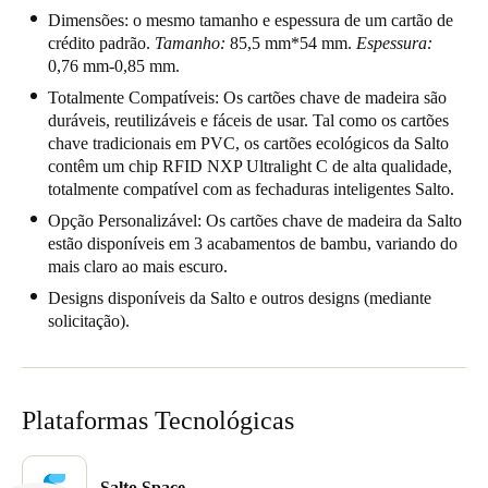
Dimensões:
o mesmo tamanho e espessura de um cartão de
United Kingdom
crédito padrão.
Tamanho:
85,5 mm*54 mm.
Espessura:
English
0,76 mm-0,85 mm.
Totalmente Compatíveis: Os cartões chave de madeira são
Ireland
duráveis, reutilizáveis e fáceis de usar. Tal como os cartões
English
chave tradicionais em PVC, os cartões ecológicos da Salto
contêm um chip RFID NXP Ultralight C de alta qualidade,
France
totalmente compatível com as fechaduras inteligentes Salto.
Français
Opção Personalizável: Os cartões chave de madeira da Salto
estão disponíveis em 3 acabamentos de bambu, variando do
mais claro ao mais escuro.
Netherlands
Nederlands
Designs disponíveis da Salto e outros designs (mediante
English
solicitação).
Belgium
Français
Nederlands
English
Plataformas Tecnológicas
Spain
Español
Salto Space