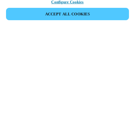
Configure Cookies
ACCEPT ALL COOKIES
Área de Parceiros
Legal
Segurança
Carreiras
Canais Éticos
Mudar de região:
PORTUGAL
|
PT
MYLOCK.
PERSONALIZE A SUA FECHADURA DE PORTA
INTELIGENTE