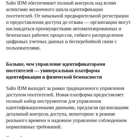
Salto IDM обеспечивает полный контроль над всеми
Sweden
аспектами жизненного цикла идентификации
посетителей. От начальной предварительной регистрации
Svenska
English
и предоставления доступа до отзыва — организации могут
наслаждаться преимуществами автоматизированных и
Norway
безопасных рабочих процессов, гибкого распределения
Norsk
English
цифровых учетных данных и бесперебойной связи с
пользователями.
Finland
Finnish
English
Больше, чем управление идентификаторами
посетителей — универсальная платформа
идентификации и физической безопасности
Сохранить новый выбор по умолчанию
Salto IDM выходит за рамки традиционного управления
доступом посетителей. Новая платформа предоставляет
полный набор инструментов для управления
идентификационными данными, предлагая организациям
детальный контроль доступа, мониторинг в режиме
реального времени и надежное управление соблюдением
нормативных требований.