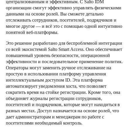
централизованным и эффективным. С Salto IDM
Portugal
организации смогут эффективно управлять физическими
данными на основе ролей. Вы сможете детально
Português
отслеживать сотрудников, посетителей, подрядчиков и
многое другое — и всё это с помощью одной интуитивно
Italy
понятной веб-платформы.
Italiano
Это решение разработано для беспроблемной интеграции
со всей экосистемой Salto Smart Access. Оно обеспечивает
Russia
повышенный уровень безопасности, операционной
Russian
эффективности и последовательное применение политик.
Операторы могут заменить ручное отслеживание на
Poland
простую в использовании платформу управления
интеллектуальным доступом ID. Эта платформа
Polski
автоматизирует уведомления хоста, что позволяет
сократить время на стойке регистрации. Кроме того, она
Czech Republic
объединяет журналы регистрации сотрудников,
Čeština
посетителей и подрядчиков, которые могут находиться в
разных местах. Доступ назначается на основе ролей, что
Denmark
дает администраторам и менеджерам по работе с
посетителями необходимый контроль.
Danskere
English