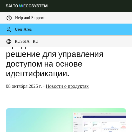
Help and Support
User Area
HOME
NEWS
ПРЕДСТАВЛЯЕМ SALTO IDM — РЕШЕНИЕ ДЛЯ УПРАВЛЕНИЯ ДОСТУПОМ НА ОСНОВЕ ИДЕНТИФИКАЦИИ.
Выберите свое местоположение и языковые настройки
Представляем Salto IDM —
RUSSIA | RU
решение для управления
Europe
North America
Caribbean - Lati
Global
доступом на основе
идентификации.
Russia
|
Russian
08 октября 2025 г.
-
Новости о продуктах
Germany
Deutsch
Switzerland
Deutsch
Français
Italiano