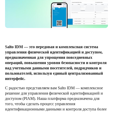
United Kingdom
English
Ireland
English
France
Salto IDM — это передовая и комплексная система
Français
управления физической идентификацией и доступом,
предназначенная для упрощения повседневных
Netherlands
операций, повышения уровня безопасности и контроля
над учетными данными посетителей, подрядчиков и
Nederlands
English
пользователей, используя единый централизованный
интерфейс.
Belgium
С радостью представляем вам Salto IDM — комплексное
Français
Nederlands
English
решение для управления физической идентификацией и
доступом (PIAM). Наша платформа предназначена для
Spain
того, чтобы сделать процесс управления
Español
идентификационными данными и контроля доступа более