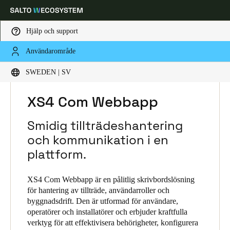
Hjälp och support
Användarområde
Ange plats och språkpreferens
HOME
L SNINGAR
SALTO XS4 COM
SWEDEN | SV
SALTO XS4 COM PRODUCTS
XS4 COM WEBBAPP
Europe
North America
Caribbean - Lati
Global
XS4 Com Webbapp
Smidig tillträdeshantering
Sweden
|
Svenska
och kommunikation i en
plattform.
Germany
Deutsch
XS4 Com Webbapp är en pålitlig skrivbordslösning
för hantering av tillträde, användarroller och
byggnadsdrift. Den är utformad för användare,
Switzerland
operatörer och installatörer och erbjuder kraftfulla
Deutsch
Français
Italiano
verktyg för att effektivisera behörigheter, konfigurera