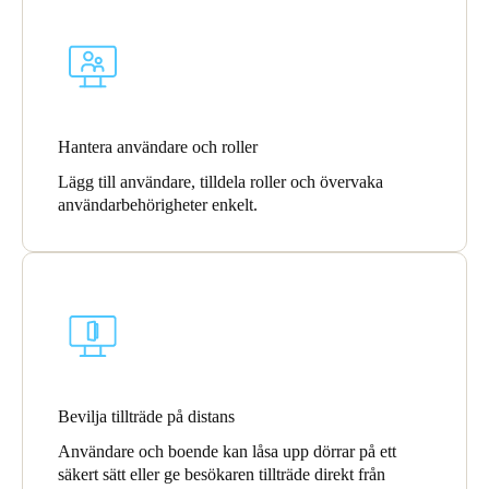
Portugal
Português
Italy
Italiano
Hantera användare och roller
Lägg till användare, tilldela roller och övervaka
Russia
användarbehörigheter enkelt.
Russian
Poland
Polski
Czech Republic
Čeština
Bevilja tillträde på distans
Denmark
Användare och boende kan låsa upp dörrar på ett
Danskere
English
säkert sätt eller ge besökaren tillträde direkt från