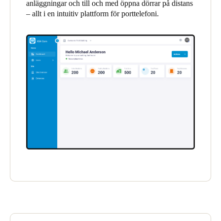
anläggningar och till och med öppna dörrar på distans
United Kingdom
– allt i en intuitiv plattform för porttelefoni.
English
Ireland
English
France
Français
Netherlands
Nederlands
English
Belgium
Français
Nederlands
English
Spain
Español