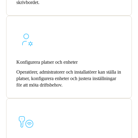
skrivbordet.
Sweden
Svenska
English
Norway
Norsk
English
Finland
Konfigurera platser och enheter
Finnish
English
Operatörer, admistratorer och installatörer kan ställa in
platser, konfigurera enheter och justera inställningar
Spara det nya valet som standard
för att möta driftsbehov.