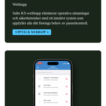
Webbapp
Portugal
Português
Salto KS-webbapp eliminerar operativa utmaningar
och säkerhetsrisker med ett intuitivt system som
uppfyller alla ditt företags behov av passerkontroll.
Italy
Italiano
UPPTÄCK WEBBAPP
Russia
Russian
Poland
Polski
Czech Republic
Čeština
Denmark
Danskere
English