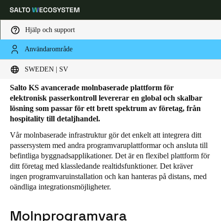
Hjälp och support
Användarområde
HOME
SOLUTIONS
SALTO KS
SALTO KS PRODUKTER
Salto KS produkter
Ange plats och språkpreferens
SWEDEN | SV
Salto KS avancerade molnbaserade plattform för
Europe
North America
Caribbean - Lati
Global
elektronisk passerkontroll levererar en global och skalbar
lösning som passar för ett brett spektrum av företag, från
hospitality till detaljhandel.
Sweden
|
Svenska
Vår molnbaserade infrastruktur gör det enkelt att integrera ditt
passersystem med andra programvaruplattformar och ansluta till
befintliga byggnadsapplikationer. Det är en flexibel plattform för
Germany
ditt företag med klassledande realtidsfunktioner. Det kräver
Deutsch
ingen programvaruinstallation och kan hanteras på distans, med
oändliga integrationsmöjligheter.
Switzerland
Deutsch
Français
Italiano
Molnprogramvara