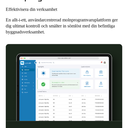
United Kingdom
Effektivisera din verksamhet
English
En allt-i-ett, användarcentrerad molnprogramvaruplattform ger
dig ultimat kontroll och smälter in sömlöst med din befintliga
Ireland
byggnadsverksamhet.
English
France
Français
Netherlands
Nederlands
English
Belgium
Français
Nederlands
English
Spain
Español