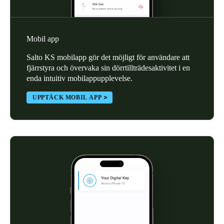
Sweden
Svenska
English
Mobil app
Norway
Salto KS mobilapp gör det möjligt för användare att
Norsk
English
fjärrstyra och övervaka sin dörrtillträdesaktivitet i en
enda intuitiv mobilappupplevelse.
Finland
UPPTÄCK MOBIL APP
Finnish
English
Spara det nya valet som standard