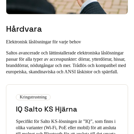
Låt människor låsa upp dörrar med en enda app och förbättra
PIN-koder för att låsa upp sina dörrar.
användarupplevelsen med våra mobila tillträdeslösningar.
Lås upp direkt med Digital Key via widget, smartwatch eller
NFC-teknik, med NFC tillgängligt på Android-enheter.
Hårdvara
Salto KS låter dig låsa upp dörrar när du behöver, var du än
LÄS MER OM SALTO KS KEYCHAIN APP
Elektronisk låslösningar
för varje behov
befinner dig i världen. Förutom realtidsinformation och
fjärrkontroll kan du snabbt låsa upp dörrar på avstånd utan att
Saltos avancerade och lättinstallerade elektroniska låslösningar
behöva vara fysiskt närvarande.
passar för alla typer av accesspunkter: dörrar, ytterdörrar, hissar,
branddörrar, nödutgångar och mer. Trådlös och kompatibel med
Du kan låsa upp dörrar via fjärrupplåsning, oavsett hur långt
europeiska, skandinaviska och ANSI låskistor och spärrfall.
du är från låset.
Det möjliggör effektiv och flexibel accesshantering utan att
kompromissa med säkerhet eller kontroll.
Kringutrustning
LÄR DIG MER OM SALTO KS FUNKTIONER
IQ Salto KS Hjärna
Specifikt för Salto KS-lösningen är ”IQ”, som finns i
olika varianter (Wi-Fi, PoE eller mobil) för att ansluta
till molnet och Bluetooth för att ansluta till det smarta