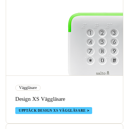
Väggläsare
Design XS Väggläsare
UPPTÄCK DESIGN XS VÄGGLÄSARE