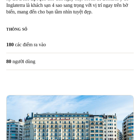
Inglaterra là khách sạn 4 sao sang trọng với vị trí ngay trên bờ
Singapore
biển, mang đến cho bạn tầm nhìn tuyệt đẹp.
English
THÔNG SỐ
Hong Kong
English
180
các điểm ra vào
Vietnam
80
người dùng
Vietnamese
English
Japan
Japanese
Australia / New Zealand
English
Save new selection as default