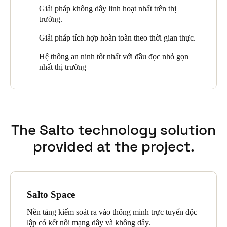
Giải pháp không dây linh hoạt nhất trên thị
thiết kế hiện đại.
tốt nhất với đầu đọc nhỏ gọn nhất thị trường, thông qua hệ thống
trường.
khóa cửa phong cách, tiết kiệm năng lượng và hoàn toàn không
dây. Không nghi ngờ gì nữa, đây là một trong những khách sạn
Giải pháp tích hợp hoàn toàn theo thời gian thực.
tốt nhất ở trung tâm San Sebastian.
Hệ thống an ninh tốt nhất với đầu đọc nhỏ gọn
nhất thị trường
The Salto technology solution
provided at the project.
Salto Space
Nền tảng kiểm soát ra vào thông minh trực tuyến độc
lập có kết nối mạng dây và không dây.