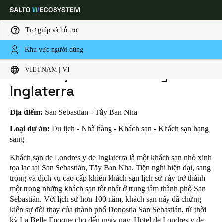
Trợ giúp và hỗ trợ
Khu vực người dùng
HOME
INDUSTRIES
BUSINESS CASES
KHÁCH SẠN DE LONDRES Y DE INGLATERRA
Choose your location and language settings
Khách sạn de Londres y de
VIETNAM | VI
Inglaterra
Europe
North America
Caribbean - Lati
Global
Địa điểm:
San Sebastian - Tây Ban Nha
Vietnam
|
Vietnamese
Loại dự án:
Du lịch - Nhà hàng - Khách sạn - Khách sạn hạng
sang
Khách sạn de Londres y de Inglaterra là một khách sạn nhỏ xinh
China
tọa lạc tại San Sebastián, Tây Ban Nha. Tiện nghi hiện đại, sang
中文
trọng và dịch vụ cao cấp khiến khách sạn lịch sử này trở thành
một trong những khách sạn tốt nhất ở trung tâm thành phố San
Korean
Sebastián. Với lịch sử hơn 100 năm, khách sạn này đã chứng
kiến sự đổi thay của thành phố Donostia San Sebastián, từ thời
Korean
English
kỳ La Belle Epoque cho đến ngày nay. Hotel de Londres y de