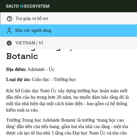
Trợ giúp và hỗ trợ
Khu vực người dùng
HOME
INDUSTRIES
BUSINESS CASES
TRƯỜNG TRUNG HỌC ADELAIDE BOTANIC
Choose your location and language settings
Trường Trung học Adelaide
VIETNAM | VI
Botanic
Europe
North America
Caribbean - Lati
Global
Địa điểm:
Adelaide - Úc
Vietnam
|
Vietnamese
Loại dự án:
Giáo dục - Trường học
Khi Sở Giáo dục Nam Úc xây dựng trường học hoàn toàn mới
đầu tiên của họ trong hơn 20 năm, họ muốn đảm bảo rằng đó là
China
một tòa nhà hiện đại một cách toàn diện - bao gồm cả hệ thống
中文
kiểm soát ra vào.
Trường Trung học Adelaide Botanic
là trường ‘trung học cao
Korean
tầng’ đầu tiên của tiểu bang, gồm hai tòa nhà cao tầng - một tòa
Korean
English
được cải tạo từ tòa nhà 5 tầng của Đại học Nam Úc và tòa còn