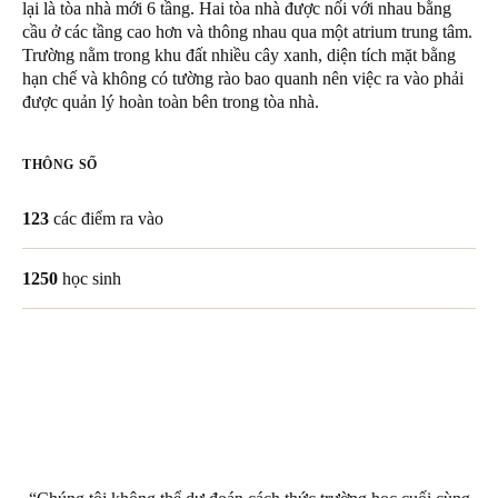
lại là tòa nhà mới 6 tầng. Hai tòa nhà được nối với nhau bằng
Singapore
cầu ở các tầng cao hơn và thông nhau qua một atrium trung tâm.
Trường nằm trong khu đất nhiều cây xanh, diện tích mặt bằng
English
hạn chế và không có tường rào bao quanh nên việc ra vào phải
được quản lý hoàn toàn bên trong tòa nhà.
Hong Kong
English
THÔNG SỐ
Vietnam
123
các điểm ra vào
Vietnamese
English
Japan
1250
học sinh
Japanese
Australia / New Zealand
English
Save new selection as default