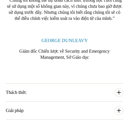
Chúng tôi không thể dự đoán cách thức trường học cuối cùng
sẽ sử dụng một số không gian này, vì chúng chưa bao giờ được
sử dụng trước đây. Nhưng chúng tôi biết rằng chúng tôi sẽ có
thể điều chỉnh việc kiểm soát ra vào điện tử của mình.
GEORGE DUNLEAVY
Giám đốc Chiến lược về Security and Emergency
Management, Sở Giáo dục
Thách thức
Ông George Dunleavy - Giám đốc chiến lược về Security and
Emergency Management thuộc Sở Giáo dục, đã giải thích
Giải pháp
những thách thức của việc quản lý ra vào và cách giải quyết
bằng hệ thống tích hợp SALTO Gallagher - một trong những
Sở Giáo dục đã chọn SALTO để lắp đặt cho 123 cửa bên trong
đối tác bảo mật điện tử tiên tiến nhất hiện nay.
trường, bao gồm các lớp học, phòng máy chủ, phòng nhân viên,