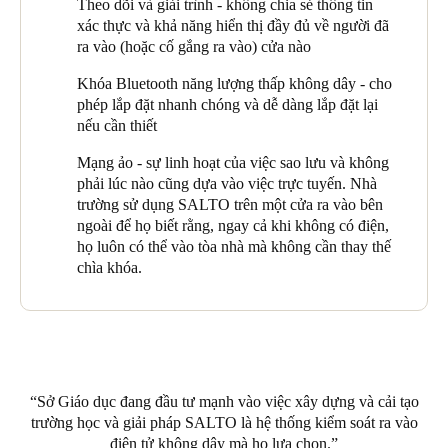
Theo dõi và giải trình - không chia sẻ thông tin
lại sự kết hợp giữa chức năng và thẩm mỹ.”
sang hệ thống dựa trên nền tảng đám mây. “Vì Sở Giáo dục có
xác thực và khả năng hiển thị đầy đủ về người đã
một số trường học sử dụng hệ thống SALTO nên việc có một
ra vào (hoặc cố gắng ra vào) cửa nào
George nói tiếp “Tích hợp là một yêu cầu thiết yếu”. “Chúng tôi
trung tâm SPACE tập trung như một điểm quản lý duy nhất là
cần khả năng quản lý một loạt các mối quan ngại về an ninh
điều hợp lý.”
Khóa Bluetooth năng lượng thấp không dây - cho
thông qua một nền tảng chung, đồng thời tận dụng sự linh hoạt
phép lắp đặt nhanh chóng và dễ dàng lắp đặt lại
và khả năng của hệ thống kiểm soát ra vào SALTO. SALTO đã
Hệ thống an ninh của Trường Adelaide Botanic là một thành
nếu cần thiết
là giải pháp kiểm soát ra vào không dây được ưa thích của sở
công. Toàn bộ quá trình, từ ý tưởng đến triển khai, đã mang lại
Giáo dục trong nhiều năm và việc SALTO tích hợp với hệ thống
cho Sở Giáo dục Nam Úc những bài học kinh nghiệm quan
Mạng ảo - sự linh hoạt của việc sao lưu và không
đầu cuối Gallagher là điều quan trọng đối với chúng tôi.”
trọng và nền tảng vững chắc để thiết kế các trường công lập tiếp
phải lúc nào cũng dựa vào việc trực tuyến. Nhà
theo trong tiểu bang, vốn đang được tiến hành.
trường sử dụng SALTO trên một cửa ra vào bên
Sở Giáo dục cũng muốn tránh việc học sinh phải mang theo
ngoài để họ biết rằng, ngay cả khi không có điện,
nhiều thẻ và cần một hệ thống kiểm soát ra vào có thể sử dụng
họ luôn có thể vào tòa nhà mà không cần thay thế
thẻ học sinh MiFare EV1 hiện có của họ.
chìa khóa.
Sở Giáo dục đang đầu tư mạnh vào việc xây dựng và cải tạo
trường học và giải pháp SALTO là hệ thống kiểm soát ra vào
điện tử không dây mà họ lựa chọn.