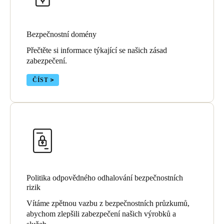
Sweden
Svenska
English
Bezpečnostní domény
Norway
Přečtěte si informace týkající se našich zásad
zabezpečení.
Norsk
English
ČÍST
Finland
Finnish
English
Uložit nový výběr jako výchozí
Politika odpovědného odhalování bezpečnostních
rizik
Vítáme zpětnou vazbu z bezpečnostních průzkumů,
abychom zlepšili zabezpečení našich výrobků a