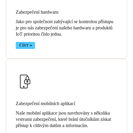
United Kingdom
Zabezpečení hardwaru
English
Jako pro společnost zabývající se kontrolou přístupu
je pro nás zabezpečení našeho hardwaru a produktů
Ireland
IoT prioritou číslo jedna.
English
ČÍST
France
Français
Netherlands
Nederlands
English
Belgium
Français
Zabezpečení mobilních aplikací
Nederlands
English
Naše mobilní aplikace jsou navrhovány s několika
Spain
vrstvami zabezpečení, které brání útočníkům získat
přístup k citlivým datům a informacím.
Español