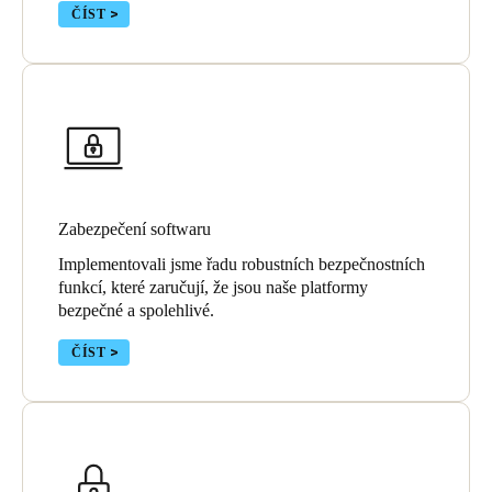
ČÍST
Portugal
Português
Italy
Italiano
Russia
Russian
Zabezpečení softwaru
Implementovali jsme řadu robustních bezpečnostních
Poland
funkcí, které zaručují, že jsou naše platformy
Polski
bezpečné a spolehlivé.
ČÍST
Czech Republic
Čeština
Denmark
Danskere
English