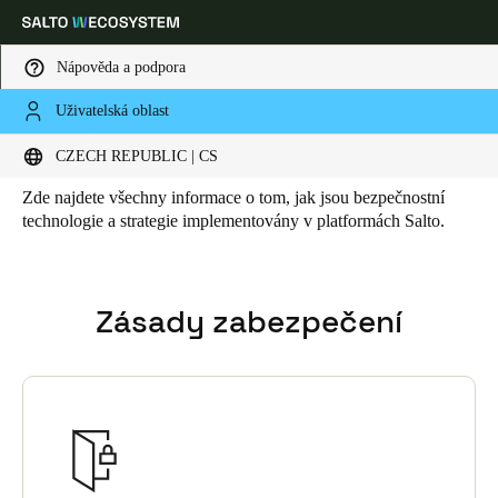
Nápověda a podpora
Uživatelská oblast
HOME
BEZPEČNOST
Bezpečnost
Vyberte svou polohu a nastavení jazyka
CZECH REPUBLIC | CS
Zde najdete všechny informace o tom, jak jsou bezpečnostní
Europe
North America
Caribbean - Lati
Global
technologie a strategie implementovány v platformách Salto.
Czech Republic
|
čeština
Zásady zabezpečení
Germany
Deutsch
Switzerland
Deutsch
Français
Italiano