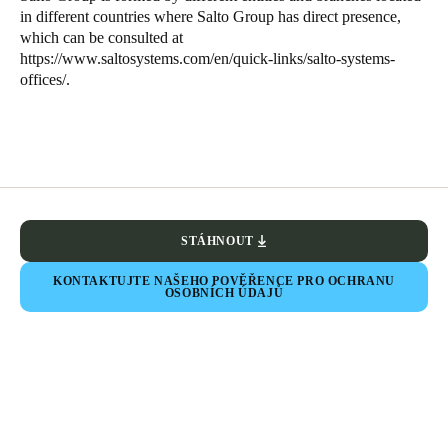
in different countries where
Salto
Group has direct presence,
Portugal
which can be consulted at
Português
https://www.saltosystems.com/en/quick-links/salto-systems-
offices/
.
Italy
Italiano
Russia
Russian
STÁHNOUT
Poland
Polski
KONTAKTUJTE NAŠEHO POVĚŘENCE PRO OCHRANU
OSOBNÍCH ÚDAJŮ
Czech Republic
Čeština
Denmark
Danskere
English