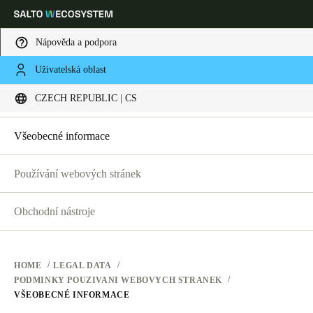
Nápověda a podpora
PRÁVNÍ UJEDNÁNÍ
Uživatelská oblast
Vyberte svou polohu a nastavení jazyka
PODMÍNKY POUŽÍVÁNÍ WEBOVÝCH STRÁNEK
CZECH REPUBLIC | CS
PODMÍNKY POUŽÍVÁNÍ WEBOVÝCH STRÁNEK
SOUKROMÍ
Europe
North America
Caribbean - Lati
Global
Všeobecné informace
HARDWAROVÉ PODMÍNKY
Používání webových stránek
Czech Republic
|
čeština
SOFTWAROVÉ PODMÍNKY
FIREMNÍ TRANSAKCE
Obchodní nástroje
Germany
Deutsch
HOME
LEGAL DATA
Switzerland
PODMINKY POUZIVANI WEBOVYCH STRANEK
Deutsch
Français
Italiano
VŠEOBECNÉ INFORMACE