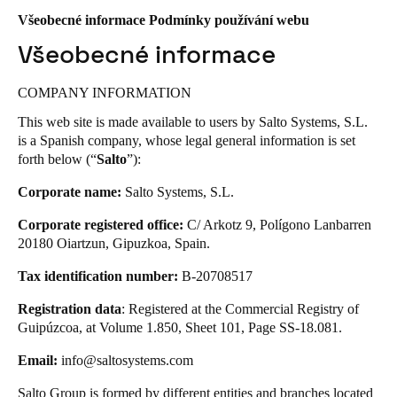
United Kingdom
Všeobecné informace Podmínky používání webu
English
Všeobecné informace
Ireland
COMPANY INFORMATION
English
This web site is made available to users by Salto Systems, S.L.
is a Spanish company, whose legal general information is set
France
forth below (“
Salto
”):
Français
Corporate name:
Salto Systems, S.L.
Netherlands
Corporate registered office:
C/ Arkotz 9, Polígono Lanbarren
Nederlands
English
20180 Oiartzun, Gipuzkoa, Spain.
Tax identification number:
B-20708517
Belgium
Français
Registration data
Nederlands
English
: Registered at the Commercial Registry of
Guipúzcoa, at Volume 1.850, Sheet 101, Page SS-18.081.
Spain
Email:
info@saltosystems.com
Español
Salto
Group is formed by different entities and branches located