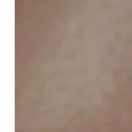
Belgium
Français
Nederlands
English
Italy
Italiano
Czech Republic
Čeština
Norway
Norsk
English
Uložit nový výběr jako výchozí