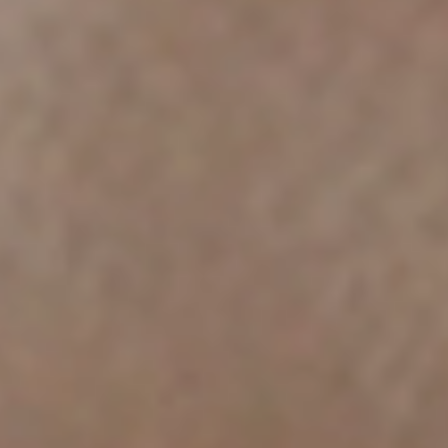
Spain
Español
Russia
Russian
Denmark
Danskere
English
Finland
Finnish
English