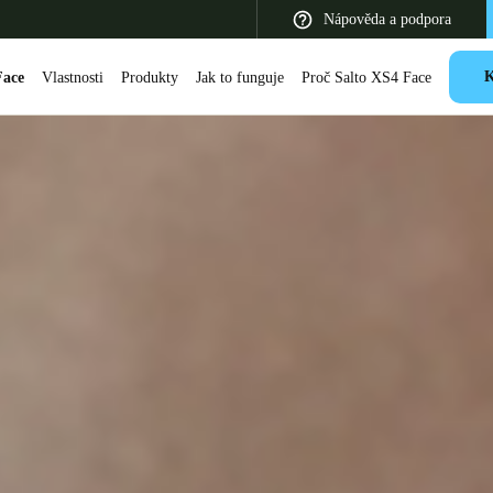
Nápověda a podpora
Face
Vlastnosti
Produkty
Jak to funguje
Proč Salto XS4 Face
 Latin America
Africa, Middle East, and India
Asia Pacific
Switzerland
Deutsch
Français
Italiano
France
Français