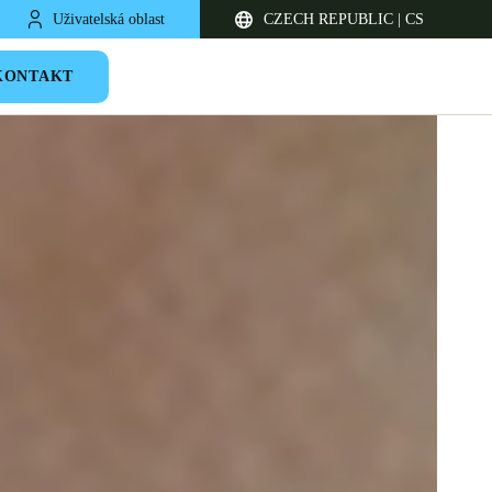
Uživatelská oblast
CZECH REPUBLIC | CS
KONTAKT
United Kingdom
English
Netherlands
Nederlands
English