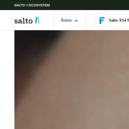
Řešení
Salto XS4 
Vyberte svou polohu a nastavení jazyka
Europe
North America
Caribbean -
Global
Czech Republic
|
čeština
Germany
Deutsch
Ireland
English