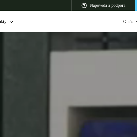
Nápověda a podpora
ukty
O nás
 Latin America
Africa, Middle East, and India
Asia Pacific
Switzerland
Deutsch
Français
Italiano
France
Français