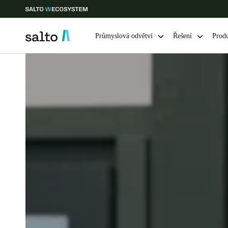
Průmyslová odvětví
Řešení
Prod
Vyberte svou polohu a nastavení jazyka
Europe
North America
Caribbean -
Global
Czech Republic
|
čeština
Germany
Deutsch
Ireland
English