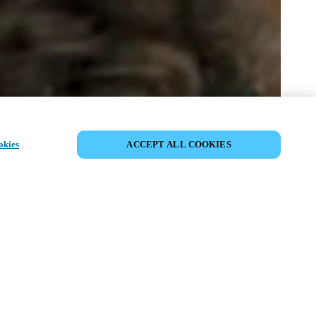
SDÍLET UDÁLOST
okies
ACCEPT ALL COOKIES
ost již proběhla. Zveme vás k
ní našich nadcházejících akcí.