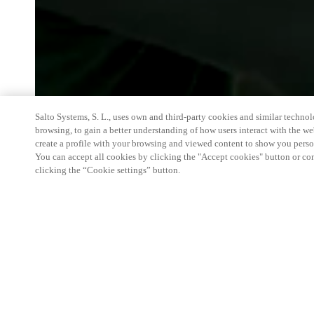
Salto Systems, S. L., uses own and third-party cookies and similar technolo
browsing, to gain a better understanding of how users interact with the we
create a profile with your browsing and viewed content to show you perso
You can accept all cookies by clicking the "Accept cookies" button or conf
clicking the “Cookie settings” button.
We're thrilled to have a presence at this ev
you learn more about:
Smart building experience
: Connect your smart 
easy-access, digital key, ID management, and smar