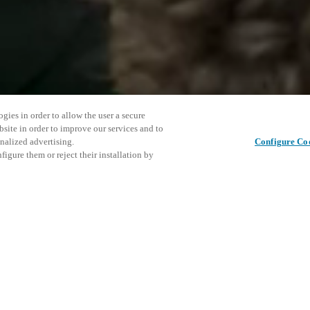
gies in order to allow the user a secure
bsite in order to improve our services and to
nalized advertising.
Configure Co
igure them or reject their installation by
ent and would love to help
Tato udál
Sdílet tento příspěvek
prozkoumá
access and operations combining
t locking solutions.