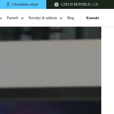
Uživatelská oblast
CZECH REPUBLIC | CS
Partneři
Novinky & události
Blog
Kontakt
United Kingdom
English
Netherlands
Nederlands
English