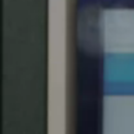
Spain
Español
Russia
Russian
Denmark
Danskere
English
Finland
Finnish
English