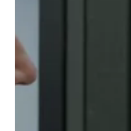
Belgium
Français
Nederlands
English
Italy
Italiano
Czech Republic
Čeština
Norway
Norsk
English
Uložit nový výběr jako výchozí