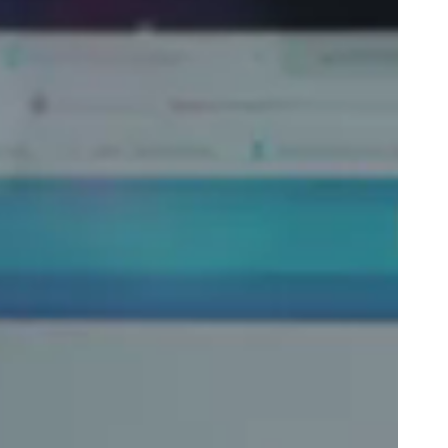
Portugal
Português
Poland
Polski
Sweden
Svenska
English