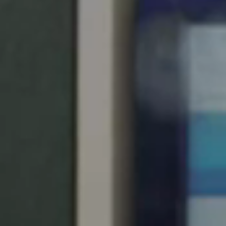
United Kingdom
English
Ireland
English
France
Français
Netherlands
Nederlands
English
Belgium
Français
Nederlands
English
Spain
Español