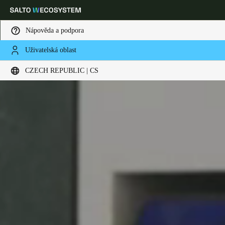
Nápověda a podpora
Uživatelská oblast
Vyberte svou polohu a nastavení jazyka
CZECH REPUBLIC | CS
Europe
North America
Caribbean - Lati
Global
Czech Republic
|
čeština
Germany
Deutsch
Switzerland
Deutsch
Français
Italiano