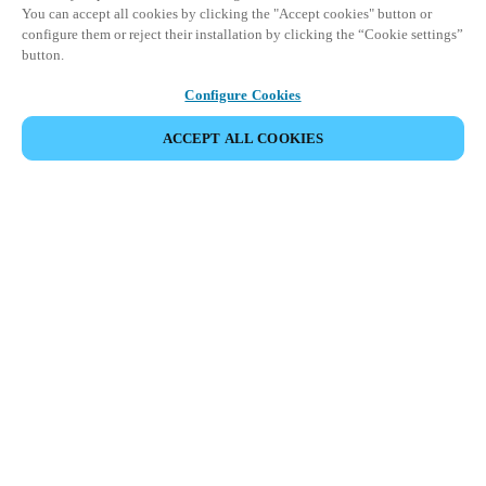
You can accept all cookies by clicking the "Accept cookies" button or
configure them or reject their installation by clicking the “Cookie settings”
button.
Configure Cookies
ACCEPT ALL COOKIES
SDÍLET UDÁLOST
Tato událost již proběhla. Zveme vás k prozkoumání
našich nadcházejících akcí.
OBJEVTE NADCHÁZEJÍCÍ UDÁLOSTI