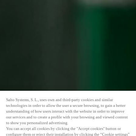
Salto Systems, S. L., uses own and third-party cookies and similar
technologies in order to allow the user a secure browsing, to gain a better
understanding of how users interact with the website in order to improve
our services and to create a profile with your browsing and viewed content
to show you personalized advertising.
You can accept all cookies by clicking the "Accept cookies" button or
configure them or reject their installation by clicking the “Cookie settings”