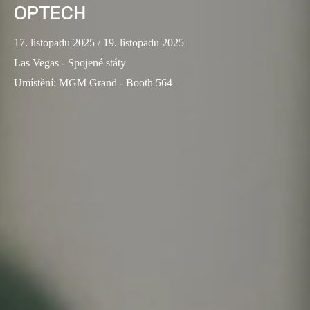
OPTECH
Sweden
Svenska
English
17. listopadu 2025
/ 19. listopadu 2025
Las Vegas - Spojené státy
Norway
Umístění
:
MGM Grand - Booth 564
Norsk
English
Finland
Finnish
English
Uložit nový výběr jako výchozí