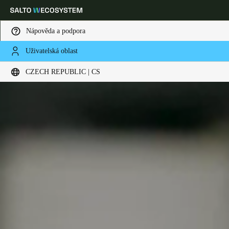
Nápověda a podpora
Uživatelská oblast
Vyberte svou polohu a nastavení jazyka
CZECH REPUBLIC | CS
Europe
North America
Caribbean - Lati
Global
Czech Republic
|
čeština
Germany
Deutsch
Switzerland
Deutsch
Français
Italiano