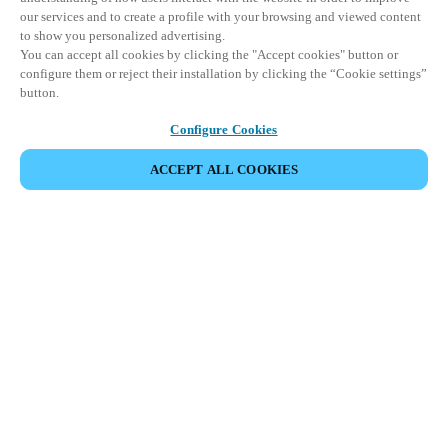
our services and to create a profile with your browsing and viewed content
to show you personalized advertising.
You can accept all cookies by clicking the "Accept cookies" button or
configure them or reject their installation by clicking the “Cookie settings”
button.
Configure Cookies
ACCEPT ALL COOKIES
SDÍLET UDÁLOST
Tato událost již proběhla. Zveme vás k prozkoumání
našich nadcházejících akcí.
OBJEVTE NADCHÁZEJÍCÍ UDÁLOSTI