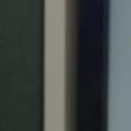
Portugal
Português
Italy
Italiano
Russia
Russian
Poland
Polski
Czech Republic
Čeština
Denmark
Danskere
English