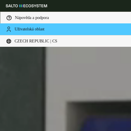
Nápověda a podpora
Uživatelská oblast
Vyberte svou polohu a nastavení jazyka
CZECH REPUBLIC | CS
Europe
North America
Caribbean - Lati
Global
Czech Republic
|
čeština
Germany
Deutsch
Switzerland
Deutsch
Français
Italiano