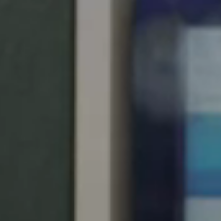
United Kingdom
English
Ireland
English
France
Français
Netherlands
Nederlands
English
Belgium
Français
Nederlands
English
Spain
Español