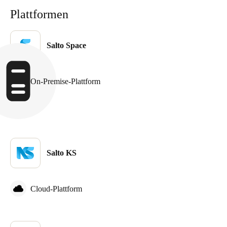
Portugal
Plattformen
Português
Salto Space
Italy
Italiano
On-Premise-Plattform
Russia
Russian
Poland
Polski
Salto KS
Czech Republic
Čeština
Cloud-Plattform
Denmark
Danskere
English