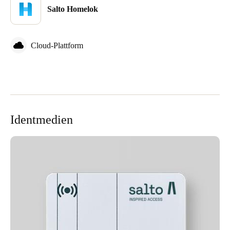
Salto Homelok
Sweden
Svenska
English
Cloud-Plattform
Norway
Norsk
English
Finland
Finnish
English
Identmedien
Auswahl als Standard speichern