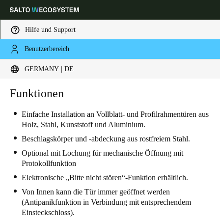
Hilfe und Support
Benutzerbereich
Wählen Sie Ihren Standort und Ihre Sprache
GERMANY | DE
Europe
North America
Caribbean - Lati
Funktionen
Global
Einfache Installation an Vollblatt- und Profilrahmentüren aus
Holz, Stahl, Kunststoff und Aluminium.
Germany
|
Deutsch
Beschlagskörper und -abdeckung aus rostfreiem Stahl.
Optional mit Lochung für mechanische Öffnung mit
Germany
Protokollfunktion
Deutsch
Elektronische „Bitte nicht stören“-Funktion erhältlich.
Von Innen kann die Tür immer geöffnet werden
Switzerland
(Antipanikfunktion in Verbindung mit entsprechendem
Deutsch
Français
Italiano
Einsteckschloss).