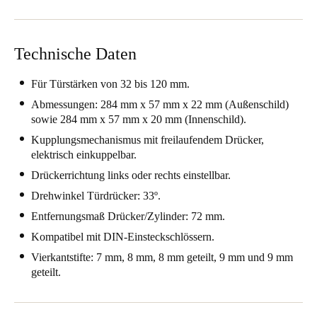
United Kingdom
English
Technische Daten
Ireland
Für Türstärken von 32 bis 120 mm.
English
Abmessungen: 284 mm x 57 mm x 22 mm (Außenschild)
sowie 284 mm x 57 mm x 20 mm (Innenschild).
France
Kupplungsmechanismus mit freilaufendem Drücker,
Français
elektrisch einkuppelbar.
Netherlands
Drückerrichtung links oder rechts einstellbar.
Nederlands
English
Drehwinkel Türdrücker: 33º.
Entfernungsmaß Drücker/Zylinder: 72 mm.
Belgium
Kompatibel mit DIN-Einsteckschlössern.
Français
Nederlands
English
Vierkantstifte: 7 mm, 8 mm, 8 mm geteilt, 9 mm und 9 mm
geteilt.
Spain
Español