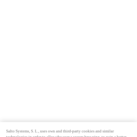
Salto Systems, S. L., uses own and third-party cookies and similar
technologies in order to allow the user a secure browsing, to gain a better