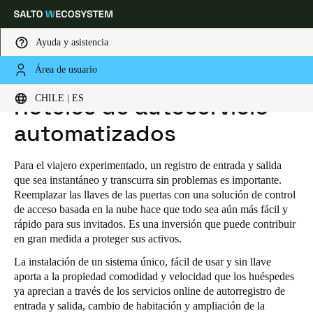
Ayuda y asistencia
Área de usuario
HOME
INDUSTRIAS
HOSPITALITY
HOTELES DE AUTOSERVICIO AUTOMATIZADOS
Elija su ubicación y configuración de idioma
CHILE | ES
Hoteles de autoservicio
automatizados
Europe
North America
Caribbean - Lati
Global
Para el viajero experimentado, un registro de entrada y salida
Chile
|
Español
que sea instantáneo y transcurra sin problemas es importante.
Reemplazar las llaves de las puertas con una solución de control
de acceso basada en la nube hace que todo sea aún más fácil y
Mexico
rápido para sus invitados. Es una inversión que puede contribuir
en gran medida a proteger sus activos.
Español
La instalación de un sistema único, fácil de usar y sin llave
Colombia
aporta a la propiedad comodidad y velocidad que los huéspedes
ya aprecian a través de los servicios online de autorregistro de
Español
entrada y salida, cambio de habitación y ampliación de la